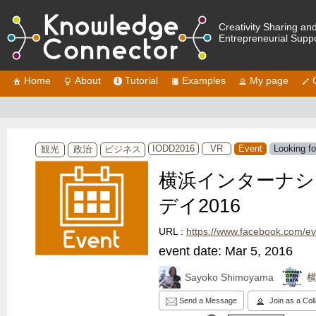
Creativity Sharing an
Entrepreneurial Supp
Home
About
Tutorial
Examples
My page
IODD2016
VR
Event
Looking fo
観光
政治
ビジネス
横浜インターナシ
デイ2016
URL :
https://www.facebook.com/e
event date: Mar 5, 2016
Sayoko Shimoyama
Send a Message
Join as a Col