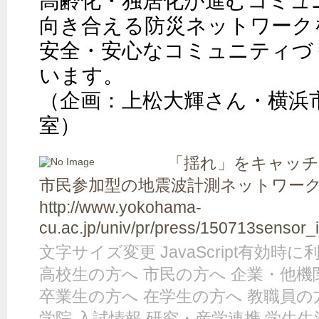
高齢化・独居化が進むコミュ
向き合える防災ネットワーク
安全・安心なコミュニティづ
います。

（企画：上松大輝さん・横浜
室）
「揺れ」をキャッ
市民参加型の地震波計測ネットワーク 
http://www.yokohama-
cu.ac.jp/univ/pr/press/150713sensor_
文字サイズ変更 JavaScript有効時
高校生の方へ 市民の方へ 企業・他機
卒業生の方へ 在学生の方へ 教職員の
学院 入試情報 研究・産学連携 学生生