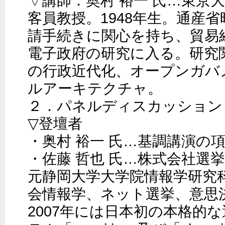
▽講師：奥村 裕一 氏…東京
客員教授。1948年生。通産
請手続きに関心を持ち、貿易
電子政府の研究に入る。研究
の行政近代化、オープンガバ
ルアーキテクチャ。

２．パネルディスカッション

▽登壇者

・奥村 裕一 氏…基調講演の項
・佐藤 哲也 氏…株式会社選
元静岡大学大学院情報学研究
会情報学、ネット選挙、意思
2007年には日本初の本格的