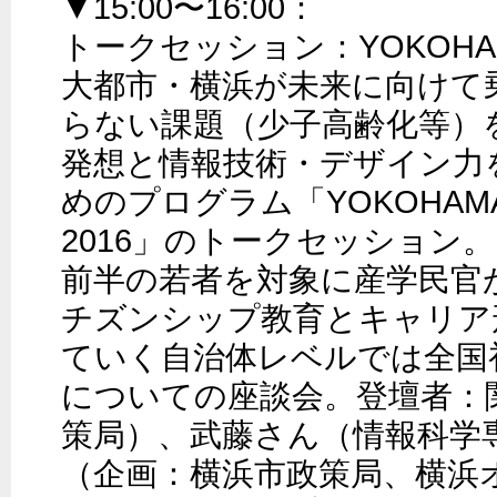
▼15:00〜16:00：

トークセッション：YOKOHAMA 
大都市・横浜が未来に向けて
らない課題（少子高齢化等）
発想と情報技術・デザイン力
めのプログラム「YOKOHAMA Y
2016」のトークセッション。
前半の若者を対象に産学民官
チズンシップ教育とキャリア
ていく自治体レベルでは全国
についての座談会。登壇者：
策局）、武藤さん（情報科学専
（企画：横浜市政策局、横浜