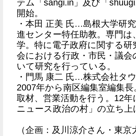
テム「sangi.in」及び「shuu
開始。

・本田 正美 氏…島根大学研
進センター特任助教。専門は
学。特に電子政府に関する研
会における行政・市民・議会
いて研究を行っている。

・門馬 康二 氏…株式会社タ
2007年から南区編集室編集
取材、営業活動を行う。12
ニュース政治の村」の立ち上げ
（企画：及川涼介さん・東京大