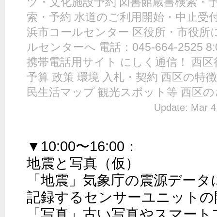
ツ・文化施設予約 図書館蔵書検索・
索・予約 水道のご利用開始・中止受付
浜市コールセンター 区役所・市役所
ルセンターへ 電話：045-664-2525 8
携帯電話用サイト にしく通信！ 西区
予算 政策 環境 入札・契約 西区の特徴
民生活マップ 観光スポット等 西区のさん
Update: Mar 4
▼10:00〜16:00：

地震と写真（仮）

「地震」気象庁の震源データ
記録するセンサーユニットの開
「写真」古い写真やスマート