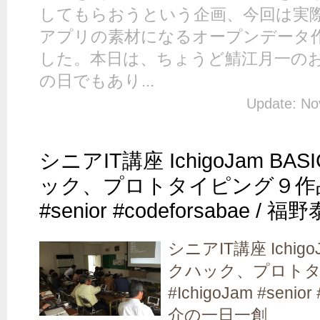
してもらおうという企画、今回は実
アプリの素材になるオープンデータ
した。本日は、ちょうど鯖江月一の
の日でもあり...
Update: No
シニアIT講座 IchigoJam 
ック、プロトタイピング９作品 #I
#senior #codeforsabae 
シニアIT講座 Ichig
クハック、プロト
#IchigoJam #senio
介の一日一創