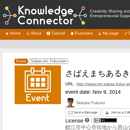
Creativity Sharing an
Entrepreneurial Supp
Home
About
Tutorial
Examples
My page
Event
Sabae-shi, Fukui-ken
さばえまちある
URL :
http://www.city.sabae.fukui.
event date: Nov 9, 2014
Taisuke Fukuno
Send a Message
Join as a Col
License
:
鯖江市中心市街地から西山