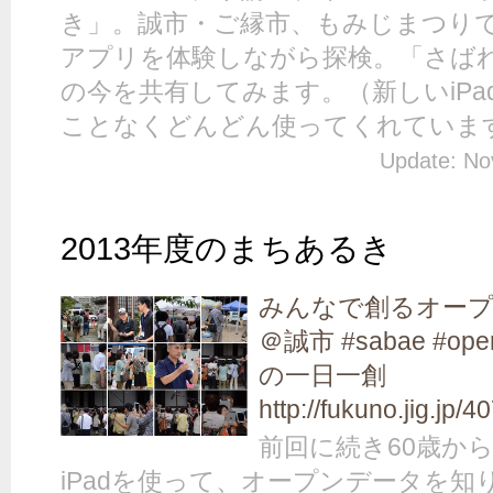
き」。誠市・ご縁市、もみじまつり
アプリを体験しながら探検。「さば
の今を共有してみます。（新しいiP
ことなくどんどん使ってくれています by
Update: No
2013年度のまちあるき
みんなで創るオープ
＠誠市 #sabae #open
の一日一創
http://fukuno.jig.jp/4
前回に続き60歳か
iPadを使って、オープンデータを