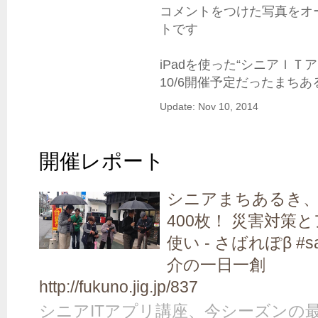
コメントをつけた写真をオ
トです

iPadを使った“シニアＩＴ
10/6開催予定だったまちあ
Update: Nov 10, 2014
開催レポート
シニアまちあるき、
400枚！ 災害対策
使い - さばれぽβ #sab
介の一日一創
http://fukuno.jig.jp/837
シニアITアプリ講座、今シーズンの