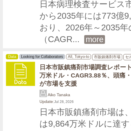
日本病理検査サービス市場
から2035年には773
おり、2026年～203
（CAGR
... 
more
Data
Looking for Collaborators
All, Tokyo-to
市販鎮痛剤市場
セ
日本市販鎮痛剤市場調査レポート｜2
万米ドル・CAGR3.88％、頭
が市場を支援
Aiko Tanaka
Update:
Jul 28, 2026
日本市販鎮痛剤市場は、20
は9,864万米ドルに達