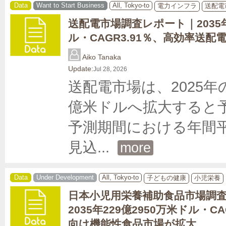
Data
Want to Start Business
All, Tokyo-to
電力インフラ
送配電
送配電市場調査レポート｜2035年
ル・CAGR3.91％、高効率送
Aiko Tanaka
Update:
Jul 28, 2026
送配電市場は、2025年の3
億米ドルへ拡大すると予
予測期間における年間平
見込
... 
more
Data
Under Development
All, Tokyo-to
子どもの健康
小児栄養
日本小児用栄養補助食品市場調
2035年229億2950万米ドル・CA
向け機能性食品市場が拡大