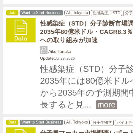
Data
Want to Start Business
All, Tokyo-to
性感染症, #STD
分子
性感染症（STD）分子診断市場
2035年80億米ドル・CAGR8.
への取り組みが加速
Aiko Tanaka
Update:
Jul 29, 2026
性感染症（STD）分子診
2035年には80億米ド
から2035年の予測期間
長すると見
... 
more
Data
Want to Start Business
All, Tokyo-to
分子生物学
バイオテ
分子量マーカー市場調査レポート｜