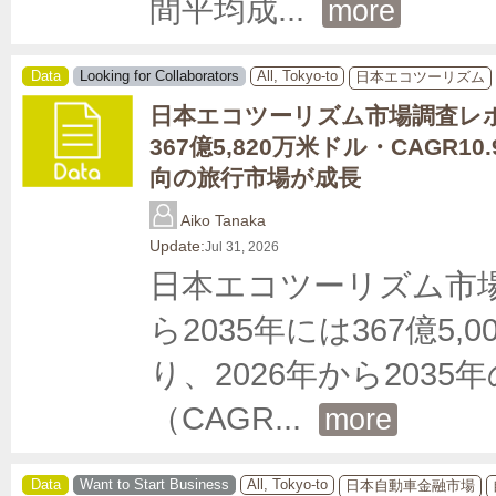
間平均成
... 
more
Data
Looking for Collaborators
All, Tokyo-to
日本エコツーリズム
日本エコツーリズム市場調査レポ
367億5,820万米ドル・CAGR10
向の旅行市場が成長
Aiko Tanaka
Update:
Jul 31, 2026
日本エコツーリズム市場は
ら2035年には367億
り、2026年から203
（CAGR
... 
more
Data
Want to Start Business
All, Tokyo-to
日本自動車金融市場