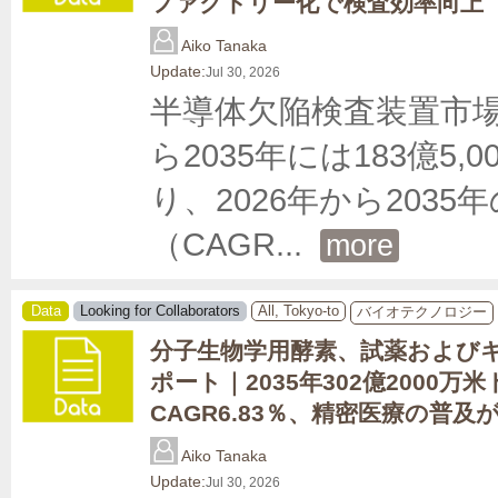
ファクトリー化で検査効率向上
Aiko Tanaka
Update:
Jul 30, 2026
半導体欠陥検査装置市場は
ら2035年には183億
り、2026年から203
（CAGR
... 
more
Data
Looking for Collaborators
All, Tokyo-to
バイオテクノロジー
分子生物学用酵素、試薬および
ポート｜2035年302億2000万
CAGR6.83％、精密医療の普
Aiko Tanaka
Update:
Jul 30, 2026