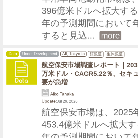
396億米ドルへ拡大する
年の予測期間において年平
すると見込
... 
more
Data
Under Development
All, Tokyo-to
顔認証
生体認証
航空保安市場調査レポート｜2035年
万米ドル・CAGR5.22％、セ
要が急増
Aiko Tanaka
Update:
Jul 29, 2026
航空保安市場は、2025年
453.4億米ドルへ拡大
年の予測期間において年