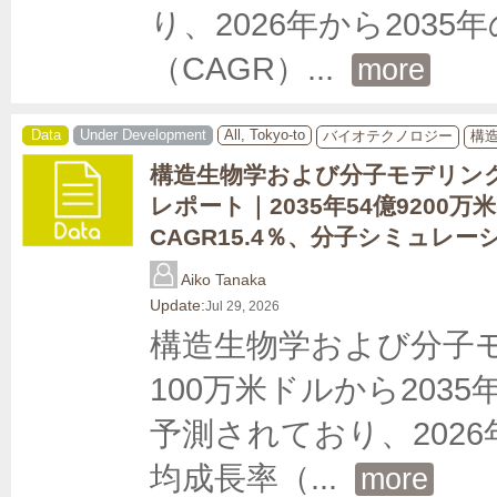
り、2026年から203
（CAGR）
... 
more
Data
Under Development
All, Tokyo-to
バイオテクノロジー
構
構造生物学および分子モデリン
レポート｜2035年54億9200万
CAGR15.4％、分子シミュレ
Aiko Tanaka
Update:
Jul 29, 2026
構造生物学および分子モ
100万米ドルから2035
予測されており、2026
均成長率（
... 
more