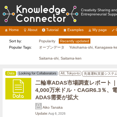
Creativity Sharing an
Entrepreneurial Supp
Home
About
Tutorial
Examples
My page
Sort by:
Popularity
Recently updated
Popular Tags:
オープンデータ
Yokohama-shi, Kanagawa-k
Saitama-shi, Saitama-ken
Data
Looking for Collaborators
All, Tokyo-to
先進運転支援システ
二輪車ADAS市場調査レポート｜2
4,000万米ドル・CAGR6.3％
ADAS需要が拡大
Aiko Tanaka
Update:
Aug 6, 2026