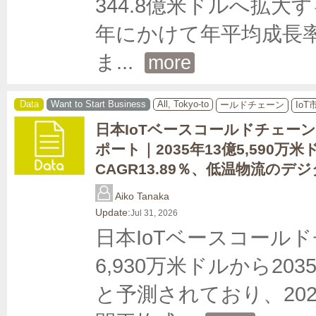
344.8億米ドルへ拡大
年にかけて年平均成長率（
ま
... 
more
Data
Want to Start Business
All, Tokyo-to
ールドチェーン
IoT
日本IoTベースコールドチェー
ポート｜2035年13億5,590万米
CAGR13.89％、低温物流のデ
Aiko Tanaka
Update:
Jul 31, 2026
日本IoTベースコールド
6,930万米ドルから20
と予測されており、202