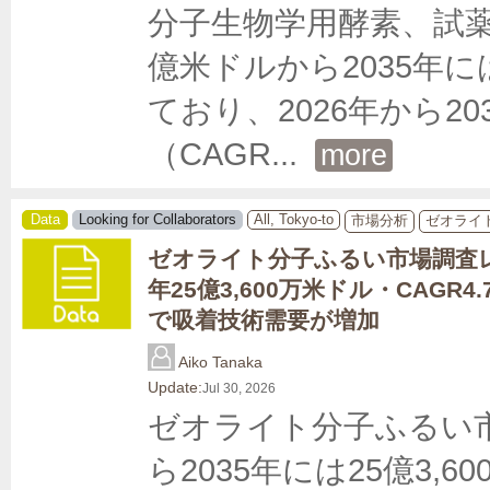
分子生物学用酵素、試薬お
億米ドルから2035年に
ており、2026年から2
（CAGR
... 
more
Data
Looking for Collaborators
All, Tokyo-to
市場分析
ゼオライ
ゼオライト分子ふるい市場調査レ
年25億3,600万米ドル・CAGR4
で吸着技術需要が増加
Aiko Tanaka
Update:
Jul 30, 2026
ゼオライト分子ふるい市場
ら2035年には25億3