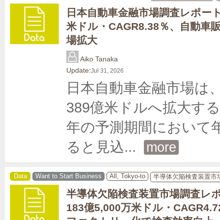
日本自動車金融市場調査レポート｜
米ドル・CAGR8.38％、自動
場拡大
Aiko Tanaka
Update:
Jul 31, 2026
日本自動車金融市場は、2
389億米ドルへ拡大する
年の予測期間において年
ると見込
... 
more
Data
Want to Start Business
All, Tokyo-to
半導体欠陥検査装置市
半導体欠陥検査装置市場調査レポ
183億5,000万米ドル・CAGR4