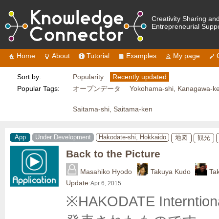
Creativity Sharing an
Entrepreneurial Supp
Home
About
Tutorial
Examples
My page
Sort by:
Popularity
Recently updated
Popular Tags:
オープンデータ
Yokohama-shi, Kanagawa-k
Saitama-shi, Saitama-ken
App
Under Development
Hakodate-shi, Hokkaido
地図
観光
Back to the Picture
Masahiko Hyodo
Takuya Kudo
Ta
Update:
Apr 6, 2015
※HAKODATE Internti