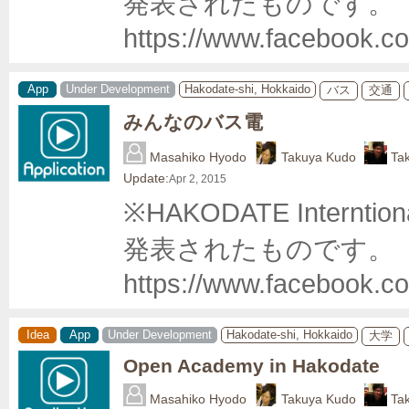
発表されたものです。 
https://www.facebook.c
App
Under Development
Hakodate-shi, Hokkaido
バス
交通
みんなのバス電
Masahiko Hyodo
Takuya Kudo
Ta
Update:
Apr 2, 2015
※HAKODATE Internti
発表されたものです。 
https://www.facebook.c
Idea
App
Under Development
Hakodate-shi, Hokkaido
大学
Open Academy in Hakodate
Masahiko Hyodo
Takuya Kudo
Ta