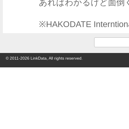
あればわかるけど面倒
※HAKODATE Interntion
© 2011-
2026
LinkData, All rights reserved.