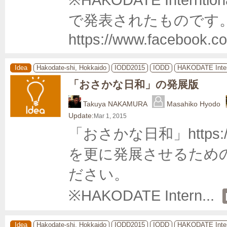
で発表されたものです。
https://www.facebook.c
Idea
Hakodate-shi, Hokkaido
IODD2015
IODD
HAKODATE Inter
「おさかな日和」の発展版
Takuya NAKAMURA
Masahiko Hyodo
Update:
Mar 1, 2015
「おさかな日和」https://itun
を更に発展させるため
ださい。

※HAKODATE Intern
... 
Idea
Hakodate-shi, Hokkaido
IODD2015
IODD
HAKODATE Inter