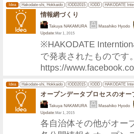
Idea
Hakodate-shi, Hokkaido
IODD2015
IODD
HAKODATE Inter
情報網づくり
Takuya NAKAMURA
Masahiko Hyodo
Update:
Mar 1, 2015
※HAKODATE Internti
で発表されたものです。
https://www.facebook.c
Idea
Hakodate-shi, Hokkaido
IODD2015
IODD
HAKODATE Inter
オープンデータプロセスのオー
Takuya NAKAMURA
Masahiko Hyodo
Update:
Mar 1, 2015
各自治体その他がオー