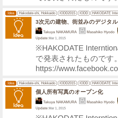
Idea
Hakodate-shi, Hokkaido
IODD2015
IODD
HAKODATE Inter
3次元の建物、街並みのデジタ
Takuya NAKAMURA
Masahiko Hyodo
Update:
Mar 1, 2015
※HAKODATE Internti
で発表されたものです。
https://www.facebook.c
Idea
Hakodate-shi, Hokkaido
IODD2015
IODD
HAKODATE Inter
個人所有写真のオープン化
Takuya NAKAMURA
Masahiko Hyodo
Update:
Mar 1, 2015
※HAKODATE Internti