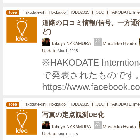
Idea
Hakodate-shi, Hokkaido
IODD2015
IODD
HAKODATE Inter
道路の口コミ情報(信号、一方通
ど)
Takuya NAKAMURA
Masahiko Hyodo
Update:
Mar 1, 2015
※HAKODATE Internti
で発表されたものです。
https://www.facebook.c
Idea
Hakodate-shi, Hokkaido
IODD2015
IODD
HAKODATE Inter
写真の定点観測DB化
Takuya NAKAMURA
Masahiko Hyodo
Update:
Mar 1, 2015