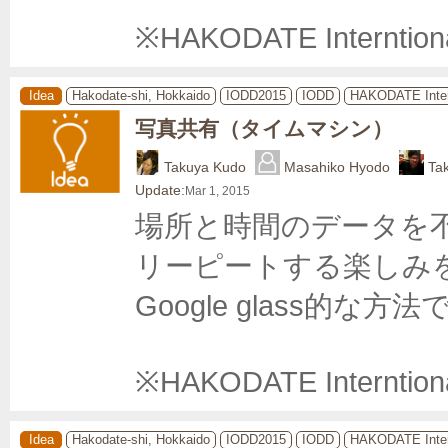
※HAKODATE Interntion
Idea
Hakodate-shi, Hokkaido
IODD2015
IODD
HAKODATE Inter
写真共有（タイムマシン）
Takuya Kudo
Masahiko Hyodo
Ta
Update:
Mar 1, 2015
場所と時間のデータを不
リーピートする楽しみを
Google glass的な方法
※HAKODATE Interntiona
Idea
Hakodate-shi, Hokkaido
IODD2015
IODD
HAKODATE Inter