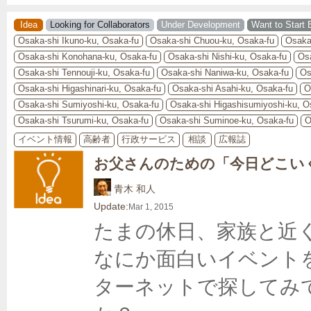
Idea
Looking for Collaborators
Under Development
Want to Start 
Osaka-shi Ikuno-ku, Osaka-fu
Osaka-shi Chuou-ku, Osaka-fu
Osaka
Osaka-shi Konohana-ku, Osaka-fu
Osaka-shi Nishi-ku, Osaka-fu
Osa
Osaka-shi Tennouji-ku, Osaka-fu
Osaka-shi Naniwa-ku, Osaka-fu
Os
Osaka-shi Higashinari-ku, Osaka-fu
Osaka-shi Asahi-ku, Osaka-fu
O
Osaka-shi Sumiyoshi-ku, Osaka-fu
Osaka-shi Higashisumiyoshi-ku, O
Osaka-shi Tsurumi-ku, Osaka-fu
Osaka-shi Suminoe-ku, Osaka-fu
O
イベント情報
高齢者
行政サービス
相談
広報誌
お父さんのための「今日どこい
青木 和人
Update:
Mar 1, 2015
たまの休日、家族と近
なにか面白いイベント
ターネットで探してみ