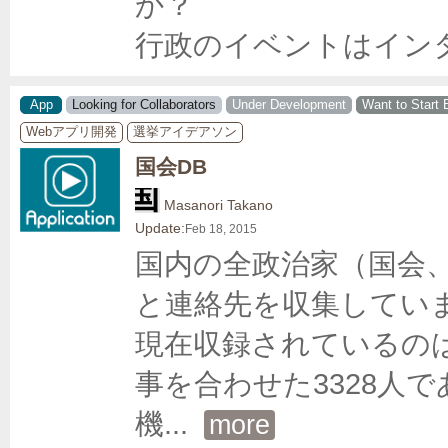
か？

行政のイベントはイン
App
Looking for Collaborators
Under Development
Want to Start 
Webアプリ開発
選挙アイデアソン
国会DB
Masanori Takano
Update:
Feb 18, 2015
国内の全政治家（国会
と連絡先を収集していま
現在収録されているの
事を合わせた3328人
機
... 
more