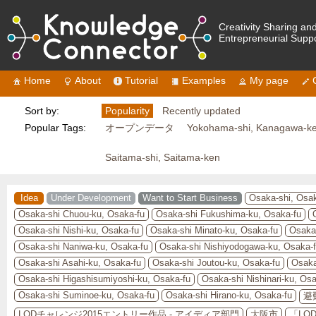
Creativity Sharing an
Entrepreneurial Supp
Home
About
Tutorial
Examples
My page
Sort by:
Popularity
Recently updated
Popular Tags:
オープンデータ
Yokohama-shi, Kanagawa-k
Saitama-shi, Saitama-ken
Idea
Under Development
Want to Start Business
Osaka-shi, Osak
Osaka-shi Chuou-ku, Osaka-fu
Osaka-shi Fukushima-ku, Osaka-fu
Osaka-shi Nishi-ku, Osaka-fu
Osaka-shi Minato-ku, Osaka-fu
Osaka-
Osaka-shi Naniwa-ku, Osaka-fu
Osaka-shi Nishiyodogawa-ku, Osaka-
Osaka-shi Asahi-ku, Osaka-fu
Osaka-shi Joutou-ku, Osaka-fu
Osaka
Osaka-shi Higashisumiyoshi-ku, Osaka-fu
Osaka-shi Nishinari-ku, Osa
Osaka-shi Suminoe-ku, Osaka-fu
Osaka-shi Hirano-ku, Osaka-fu
避
LODチャレンジ2015エントリー作品 - アイディア部門
大阪市
「LO