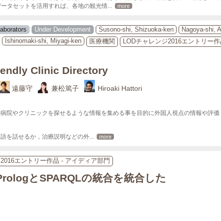
データセットを活用すれば、各地の観光情
... 
more
laborators
Under Development
Susono-shi, Shizuoka-ken
Nagoya-shi, A
Ishinomaki-shi, Miyagi-ken
医療機関
LODチャレンジ2016エントリー作
endly Clinic Directory
遠藤守
兼松篤子
Hiroaki Hattori
の病院やクリニックを探せるような情報を集める事を目的に外国人視点の情報や評価
言語を話せるか，治療説明などの外
... 
more
2016エントリー作品 - アイディア部門
: PrologとSPARQLの統合を統合した