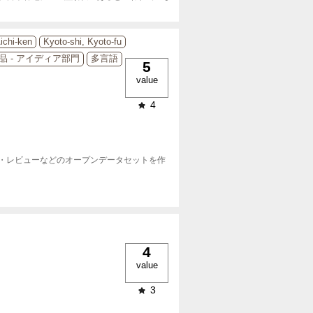
ichi-ken
Kyoto-shi, Kyoto-fu
品 - アイディア部門
多言語
5
value
4
・レビューなどのオープンデータセットを作
4
value
3