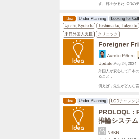
す。郷土かるたLODの
Idea
Under Planning
Looking for Col
Uji-shi, Kyoto-fu
Toshima-ku, Tokyo-to
来日外国人支援
クリニック
Foreigner Fri
Aurelio Piñero
Update:
Aug 24, 2024
外国人が安心して日本
ること．

例えば，先生がどんな
Idea
Under Planning
LODチャレンジ
PROLOQL 
推論システム
NBKN