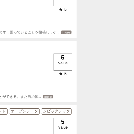
5
です．困っていることを投稿し，そ
... 
more
5
value
5
ことができる。また自治体
... 
more
ント
オープンデータ
シビックテック
5
value