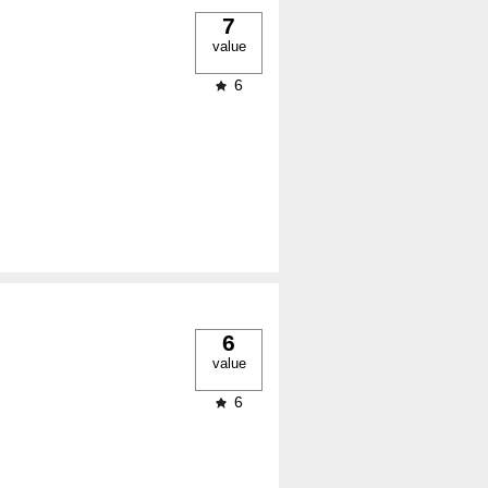
7
value
6
6
value
6