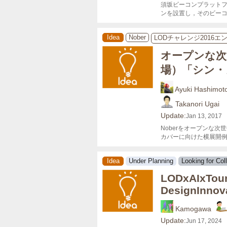
須坂ビーコンプラット
ンを設置し，そのビー
Idea
Nober
LODチャレンジ2016エ
オープンな次
場）「シン・
Ayuki Hashimot
Takanori Ugai
Update:
Jan 13, 2017
Noberをオープンな
カバーに向けた横展開
Idea
Under Planning
Looking for Col
LODxAIxTour
DesignInnov
Kamogawa
Update:
Jun 17, 2024