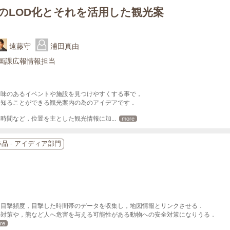
のLOD化とそれを活用した観光案
遠藤守
浦田真由
画課広報情報担当
味のあるイベントや施設を見つけやすくする事で，

知ることができる観光案内の為のアイデアです．

業時間など，位置を主とした観光情報に加
... 
more
作品 - アイディア部門
目撃頻度，目撃した時間帯のデータを収集し，地図情報とリンクさせる．

対策や，熊など人へ危害を与える可能性がある動物への安全対策になりうる．

re