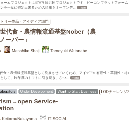
フォームプロジェクトは産官学民共同プロジェクトです．ビーコンプラットフォーム
コンを一意に特定出来るための情報をオープンデ
... 
more
ントリー作品 - アイディア部門
世代食・農情報流通基盤Nober（農
ノーバー」
o
Masahiko Shoji
Tomoyuki Watanabe
次世代食・農情報流通基盤として発展させていくため、アイデアの有用性・革新性・
例として、昨年度のトマトに引き続き、さつ
... 
more
laborators
Under Development
Want to Start Business
LODチャレンジ
ism→open Service-
ation
KeitarouNakayama
IT-SOCIAL