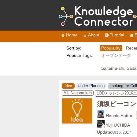
Home
About
Tutorial
E
Sort by:
Popularity
Recen
Popular Tags:
オープンデータ
Saitama-shi, Sait
Idea
Under Planning
Looking for Col
All, Nagano-ken
LODチャレンジ2016
須坂ビーコン
Hiroaki Hattori
Yuji UCHIDA
Update:
Oct 6, 2017