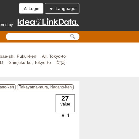
Login
Language
ered by
bae-shi, Fukui-ken
All, Tokyo-to
ED
Shinjuku-ku, Tokyo-to
防災
ano-ken
Takayama-mura, Nagano-ken
27
value
4