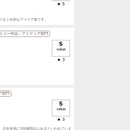
5
のまとめ的なアイデア集です。
ントリー作品 - アイディア部門
5
value
3
ィア部門
5
value
3
日本各地に500種類以上あるといわれていま