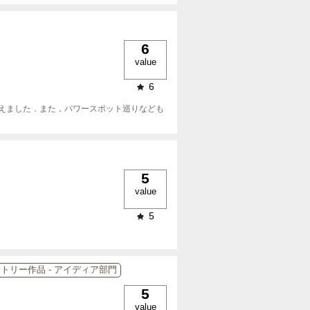
6
value
6
えました．また，パワースポット巡りなども
5
value
5
ントリー作品 - アイディア部門
5
value