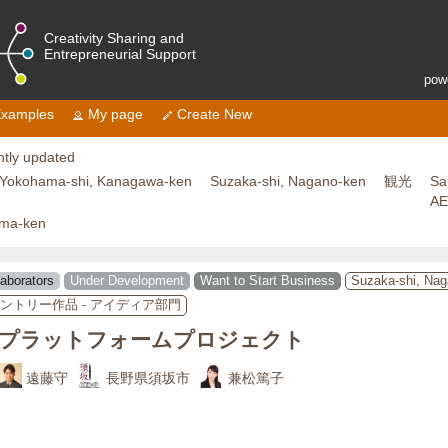
Creativity Sharing and
Entrepreneurial Support
pow
xamples
My page
Create New
tly updated
Yokohama-shi, Kanagawa-ken
Suzaka-shi, Nagano-ken
観光
Sa
A
ama-ken
laborators
Under Development
Want to Start Business
Suzaka-shi, Nag
エントリー作品 - アイディア部門
プラットフォームプロジェクト
遠藤守
長野県須坂市
兼松篤子