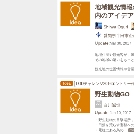
地域観光情報
内のアイデア
Shinya Oguri
愛知県半田市企
Update:
Mar 30, 2017
地域住民や観光客が，興
その地域の魅力をもっと
観光地の位置情報や営
Idea
LODチャレンジ2016エントリー
野生動物GO
白川誠也
Update:
Jan 10, 2017
・野生動物の目撃場所，
・田畑を荒らす害獣への
・電柱にある鳥の
... 
mo