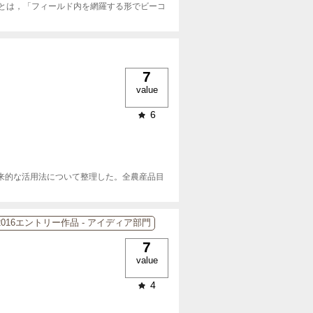
とは，「フィールド内を網羅する形でビーコ
7
value
6
将来的な活用法について整理した。全農産品目
2016エントリー作品 - アイディア部門
7
value
4