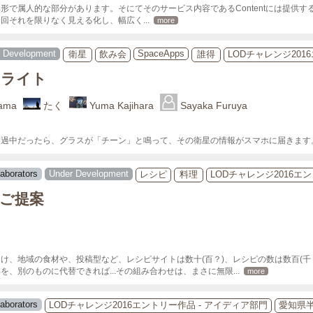
形で属人的な部分があります。そにてそのサービス内容であるContentには提供
今回それを限りなく見える化し、幅広く
... 
more
 Development
SpaceApps
衛星
飲み会
誰得
LODチャレンジ201
テライト
yama
たく
Yuma Kajihara
Sayaka Furuya
通過中だったら、グラスが「チーン」と鳴って、その衛星の情報がスマホに届きます
laborators
Under Development
レシピ
料理
LODチャレンジ2016エ
ご提案
け、地域の食材や、投稿型など、レシピサイトは数十(百？)、レシピの数は数百(千？
を、別のものに代替できれば...その組み合わせは、まさに無限
... 
more
laborators
LODチャレンジ2016エントリー作品 - アイディア部門
愛知県