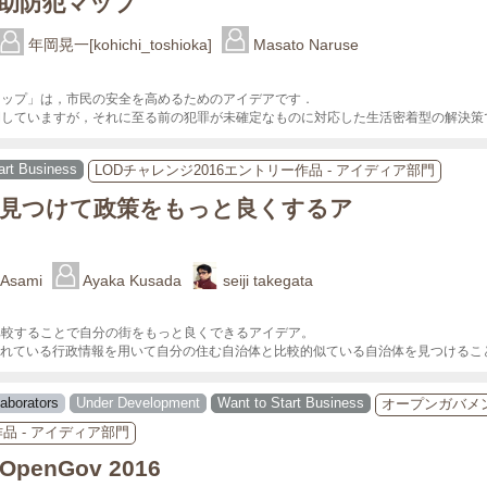
助防犯マップ
年岡晃一[kohichi_toshioka]
Masato Naruse
ップ」は，市民の安全を高めるためのアイデアです．

開していますが，それに至る前の犯罪が未確定なものに対応した生活密着型の解決策
art Business
LODチャレンジ2016エントリー作品 - アイディア部門
見つけて政策をもっと良くするア
Asami
Ayaka Kusada
seiji takegata
較することで自分の街をもっと良くできるアイデア。

tで公開されている行政情報を用いて自分の住む自治体と比較的似ている自治体を見つける
laborators
Under Development
Want to Start Business
オープンガバメ
作品 - アイディア部門
 OpenGov 2016