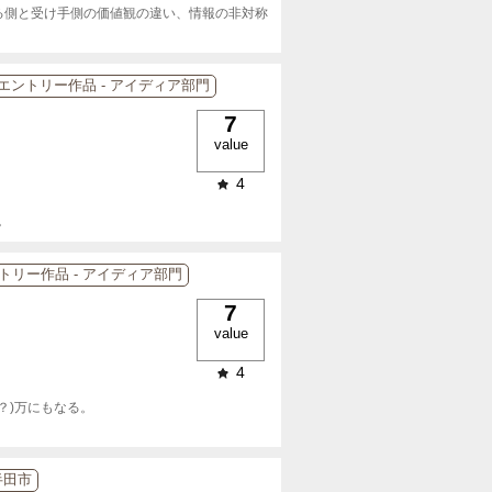
する側と受け手側の価値観の違い、情報の非対称
6エントリー作品 - アイディア部門
7
value
4
。
ントリー作品 - アイディア部門
7
value
4
)万にもなる。

半田市