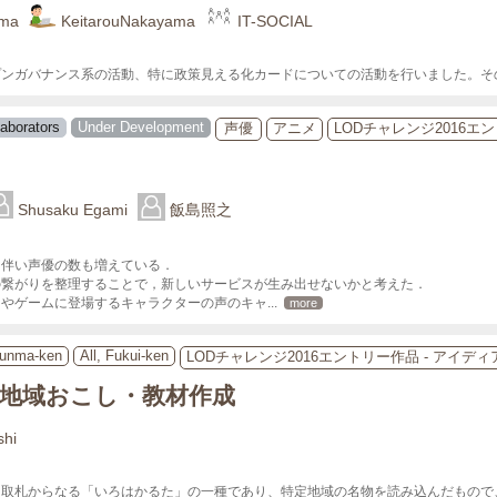
ima
KeitarouNakayama
IT-SOCIAL
プンガバナンス系の活動、特に政策見える化カードについての活動を行いました。そ
laborators
Under Development
声優
アニメ
LODチャレンジ2016エ
Shusaku Egami
飯島照之
伴い声優の数も増えている．

繋がりを整理することで，新しいサービスが生み出せないかと考えた．

メやゲームに登場するキャラクターの声のキャ
... 
more
Gunma-ken
All, Fukui-ken
LODチャレンジ2016エントリー作品 - アイデ
地域おこし・教材作成
shi
取札からなる「いろはかるた」の一種であり、特定地域の名物を読み込んだもので、