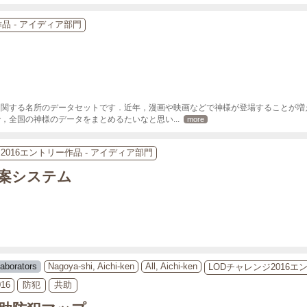
作品 - アイディア部門
に関する名所のデータセットです．近年，漫画や映画などで神様が登場することが増
で，全国の神様のデータをまとめるたいなと思い
... 
more
2016エントリー作品 - アイディア部門
案システム
laborators
Nagoya-shi, Aichi-ken
All, Aichi-ken
LODチャレンジ2016エ
16
防犯
共助