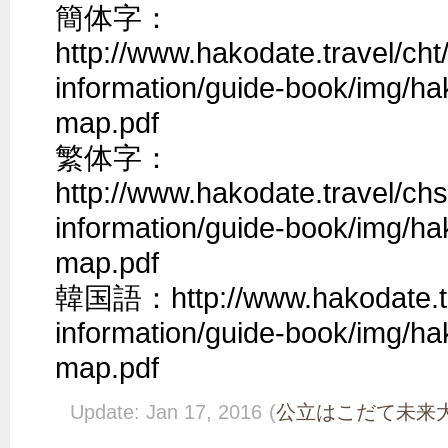
簡体字：

http://www.hakodate.travel/cht
information/guide-book/img/ha
map.pdf

繁体字：

http://www.hakodate.travel/chs
information/guide-book/img/ha
map.pdf

韓国語：http://www.hakodate.tra
information/guide-book/img/ha
map.pdf
Update: Jan 17, 2016
(
公立はこだて未来大