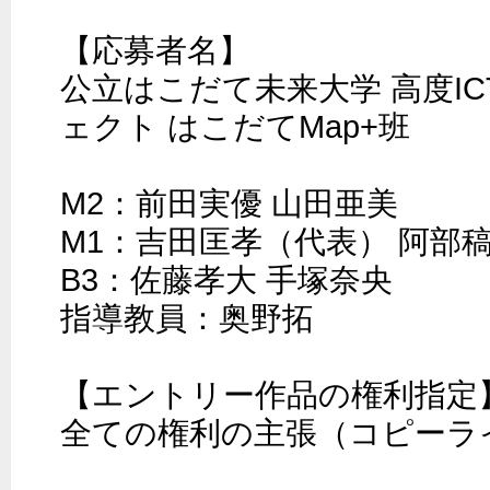
【応募者名】

公立はこだて未来大学 高度IC
ェクト はこだてMap+班

M2：前田実優 山田亜美

M1：吉田匡孝（代表） 阿部稿作
B3：佐藤孝大 手塚奈央

指導教員：奥野拓

【エントリー作品の権利指定】
全ての権利の主張（コピーライ