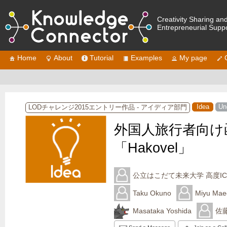
Creativity Sharing an
Entrepreneurial Supp
Home
About
Tutorial
Examples
My page
Idea
Un
LODチャレンジ2015エントリー作品 - アイディア部門
外国人旅行者向け
「Hakovel」
公立はこだて未来大学 高度I
Taku Okuno
Miyu Mae
Masataka Yoshida
佐