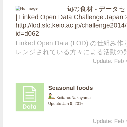
旬の食材 - デー
| Linked Open Data Challenge Japan
http://lod.sfc.keio.ac.jp/challenge201
id=d062
Linked Open Data (LOD) 
レンジされている方々による活動の
Update: Feb 
Seasonal foods
KeitarouNakayama
Update:
Jan 9, 2016
Update: Feb 