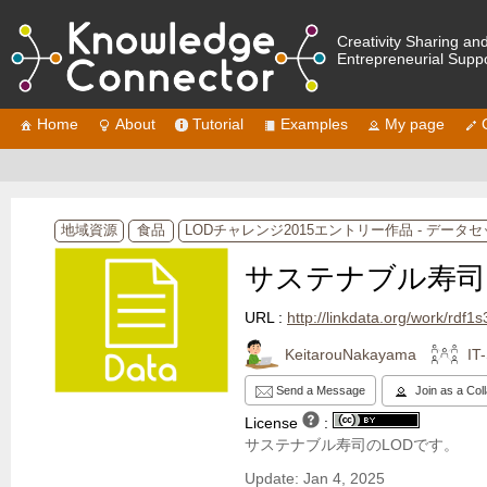
Creativity Sharing an
Entrepreneurial Supp
Home
About
Tutorial
Examples
My page
地域資源
食品
LODチャレンジ2015エントリー作品 - データ
サステナブル寿司
URL :
http://linkdata.org/work/rdf1
KeitarouNakayama
IT
Send a Message
Join as a Col
License
:
サステナブル寿司のLODです。
Update: Jan 4, 2025