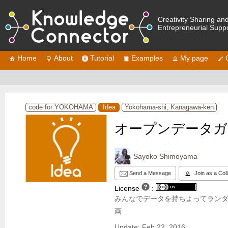
Creativity Sharing an
Entrepreneurial Supp
Home
About
Tutorial
Examples
My page
code for YOKOHAMA
Idea
Yokohama-shi, Kanagawa-ken
オープンデータガ
Sayoko Shimoyama
Send a Message
Join as a Col
License
:
みんなでデータを持ちよってラン
画
Update: Feb 22, 2016