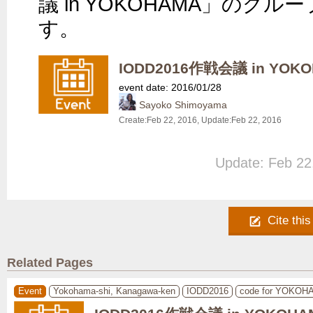
議 in YOKOHAMA」のグ
す。
IODD2016作戦会議 in YOK
event date: 2016/01/28
Sayoko Shimoyama
Create:
Feb 22, 2016
, Update:
Feb 22, 2016
Update: Feb 22
Cite this
Related Pages
Event
Yokohama-shi, Kanagawa-ken
IODD2016
code for YOKOH