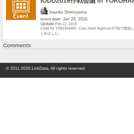
IODD2016作戦会議 in YOKOHA
Sayoko Shimoyama
event date: Jan 28, 2016
Update:
Feb 22, 2016
Code for YOKOHAMA - Civic Hack Night 
とめました。
Comments
© 2011-
2026
LinkData, All rights reserved.