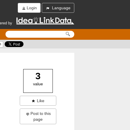
Login
Language
ered by
h
3
value
Like
Post to this
page