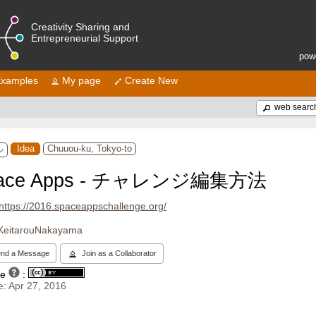
Creativity Sharing and
Entrepreneurial Support
pow
xamples
My page
Create New
web searc
Idea
Chuuou-ku, Tokyo-to
ル
ace Apps - チャレンジ編集方法
https://2016.spaceappschallenge.org/
KeitarouNakayama
nd a Message
Join as a Collaborator
se
:
: Apr 27, 2016