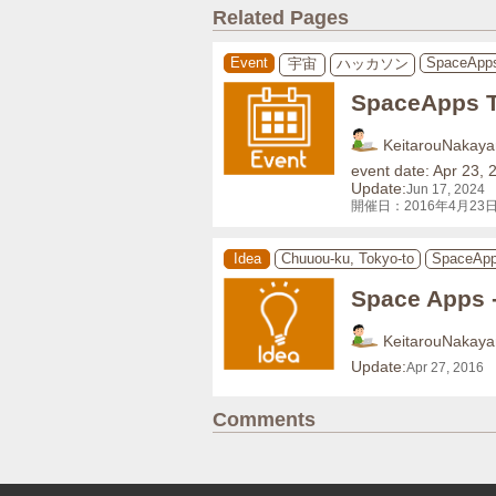
Related Pages
Event
SpaceApp
宇宙
ハッカソン
SpaceApps
KeitarouNakay
event date: Apr 23, 
Update:
Jun 17, 2024
開催日：2016年4月23日
Idea
Chuuou-ku, Tokyo-to
SpaceAp
Space Ap
KeitarouNakay
Update:
Apr 27, 2016
Comments