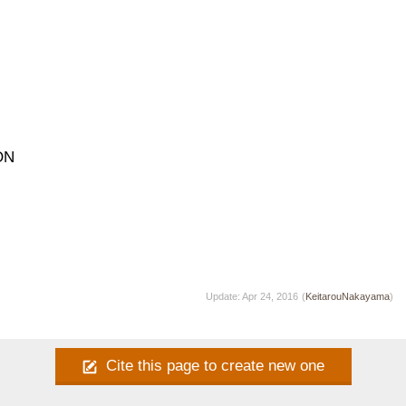
N

Update: Apr 24, 2016
(
KeitarouNakayama
)
Cite this page to create new one