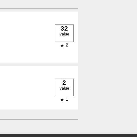
32
value
2
2
value
1