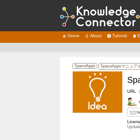
Home
About
Tutorial
E
SpaceApps
SpaceAppsマニュア
Sp
URL :
Se
Licen
Update