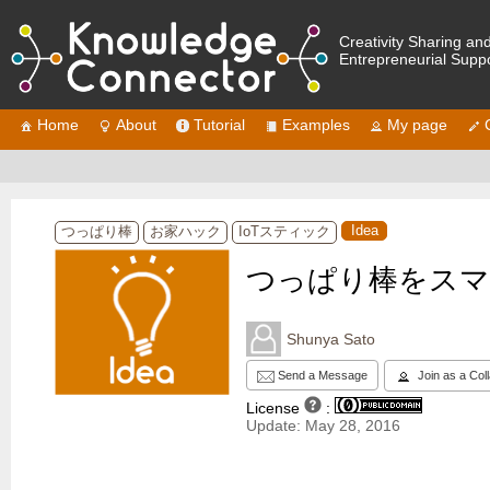
Creativity Sharing an
Entrepreneurial Supp
Home
About
Tutorial
Examples
My page
Idea
つっぱり棒
お家ハック
IoTスティック
つっぱり棒をスマ
Shunya Sato
Send a Message
Join as a Col
License
:
Update: May 28, 2016