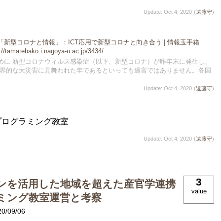
Update: Oct 4, 2020
(
遠藤守
)
「新型コロナと情報」：ICT応用で新型コロナと向き合う | 情報玉手箱
://tamatebako.i.nagoya-u.ac.jp/3434/
めに 新型コロナウィルス感染症（以下、新型コロナ）が昨年末に発生し、
は世界的な大災害に見舞われた年であるといっても過言ではありません。各国
Update: Oct 4, 2020
(
遠藤守
)
プログラミング教室
Update: Oct 4, 2020
(
遠藤守
)
3
ンを活用した地域を超えた産官学連携
value
ミング教室運営と考察
20/09/06