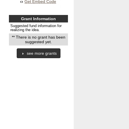
Get Embed Code
Grant Information
Suggested fund information for
realizing the idea.
** There is no grant has been
suggested yet.
see more grants