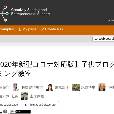
Creativity Sharing and
Entrepreneurial Support
pow
xamples
My page
Create New
web searc
2020年新型コロナ対応版】子供プロ
ミング教室
遠藤守
長野県須坂市
兼松篤子
水野博史
小
佐々木 宏展
山岸翔梧
nd a Message
Join as a Collaborator
se
: