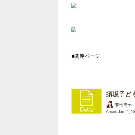
■関連ページ
須坂子ども
兼松篤子
Create:
Jan 11, 2