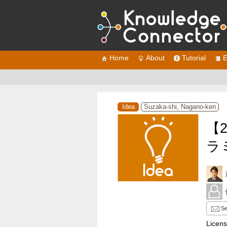
Home
About
Tutorial
E
Idea
Suzaka-shi, Nagano-ken
【
ラ
Se
Licen