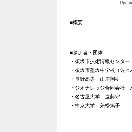
Update
■概要
■参加者・団体

・須坂市技術情報センター
・須坂市墨坂中学校（佐々木
・長野高専　山岸翔梧

・ジオナレッジ合同会社　水
・名古屋大学　遠藤守
