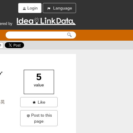
Login
Language
ered by
h
グ
5
value
林晃
Like
Post to this
page