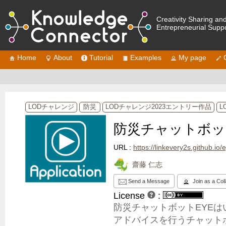
Creativity Sharing an
Entrepreneurial Supp
Home
About
Tutorial
Examples
My page
LODチャレンジ
防災
LODチャレンジ2023エントリー作品
L
防災チャットボッ
URL :
https://linkevery2s.github.io/
齋藤 仁志
Send a Message
Join as a Col
License
:
防災チャットボットEYE
アドバイスを行うチャット