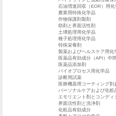
石油増進回収（EOR）用化
農業用特殊化学品

作物保護剤製剤

助剤と界面活性剤

土壌処理用化学品

種子処理用化学品

特殊栄養剤

製薬およびヘルスケア用化学
医薬品有効成分（API）中間
医薬品添加剤

バイオプロセス用化学品

診断用試薬

医療機器用コーティング剤お
パーソナルケアおよび化粧品
エモリエント剤とコンディシ
界面活性剤と洗浄剤

化粧品有効成分
