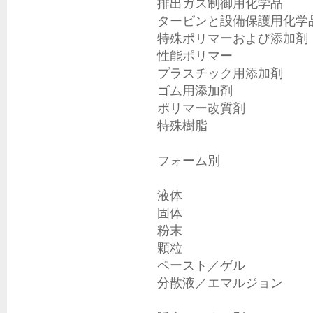
排出ガス制御用化学品

タービンと設備保護用化学品
特殊ポリマーおよび添加剤

性能ポリマー

プラスチック用添加剤

ゴム用添加剤

ポリマー改質剤

特殊樹脂

フォーム別

液体

固体

粉末

顆粒

ペースト／ゲル

分散液／エマルジョン
