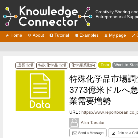
Creativity Sharing an
Entrepreneurial Supp
Home
About
Tutorial
Examples
My page
Data
Want to Star
成長市場
特殊化学品市場
化学産業動向
特殊化学品市場調査
3773億米ドルへ急
業需要増勢
URL :
https://www.reportocean.co.jp/
Aiko Tanaka
Send a Message
Join as a Col