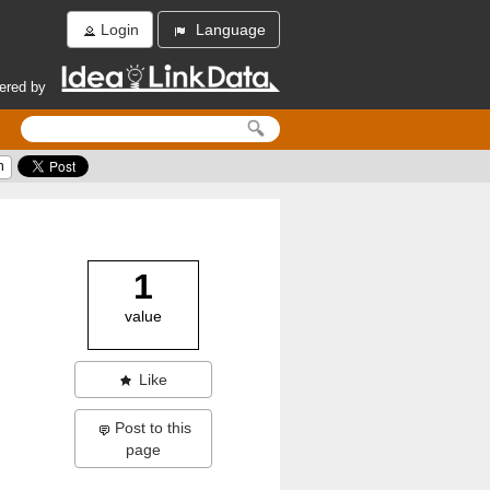
Login
Language
ered by
h
1
value
Like
Post to this
page