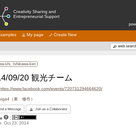
Creativity Sharing and
Entrepreneurial Support
pow
xamples
My page
Create New
web searc
a-shi, Ishikawa-ken
14/09/20 観光チーム
https://www.facebook.com/events/720731294664620/
higa4（東 修作）
nd a Message
Join as a Collaborator
se
:
: Oct 23, 2014