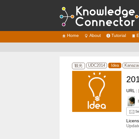
Home
About
Tutorial
E
UDC2014
Idea
Kanazaw
観光
20
URL :
Se
Licen
Update