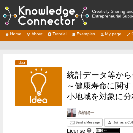
Creativity Sharing an
Entrepreneurial Supp
Home
About
Tutorial
Examples
My page
Idea
統計データ等から
～健康寿命に関す
小地域を対象に分
高橋陽一
Send a Message
Join as a Col
License
: