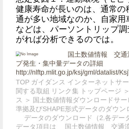
健康寿命が長いのは、通常の
通が多い地域なのか、自家用
などは、パーソントリップ調
がれば分析できるのでは。
国土数値情報 交通
プ発生・集中量データの詳細
http://nlftp.mlit.go.jp/ksj/gml/datalist/
TOP ガイダンス インターネットサー
関する取組 リンク集 トップページ 
ス ＞ 国土数値情報ダウンロードサービス ＞
準拠及びSHAPE形式データのダウン
データのダウンロード（2.各デ
データ項目は 国土数値情報 交通流