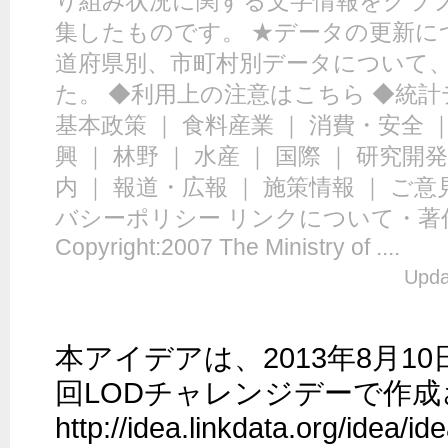
り組み状況に関する文字情報をグラ
集したものです。 ★データの更新につ
道府県別、市町村別データについて
た。 ◆利用上の注意はこちら ◆統
基本政策 ｜ 食料産業 ｜ 消費・安全 ｜
興 ｜ 林野 ｜ 水産 ｜ 国際 ｜ 研究
内 ｜ 報道・広報 ｜ 施策情報 ｜ ご
バシーポリシー リンクについて・著作
Copyright:2007 The Ministry of ....
Upda
本アイデアは、2013年8月1
回LODチャレンジデーで作成
http://idea.linkdata.org/ide