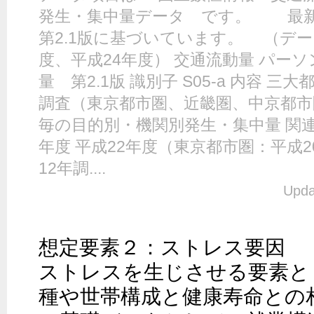
発生・集中量データ です。 最新
第2.1版に基づいています。 （デー
度、平成24年度） 交通流動量 パー
量 第2.1版 識別子 S05-a 内容 
調査（東京都市圏、近畿圏、中京都
毎の目的別・機関別発生・集中量 関連
年度 平成22年度（東京都市圏：平成
12年調....
Upda
想定要素２：ストレス要因

ストレスを生じさせる要素と
種や世帯構成と健康寿命との