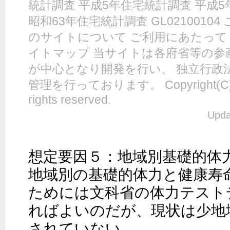
統計調査 平成5年住宅統計調査 平成
昭和63年住宅統計調査 GL0210010
のサイトについて ご利用にあたって
イトマップ 当サイトは各府省等の参
が中心となり開発を行い、 独立行政
管理を行っております。 Copyright(C) 
rights reserved.
Upda
想定要因５：地域別基礎的体力
地域別の基礎的体力と健康寿
ためには文科省の体力テスト
ればよいのだが、現状は少地
されていない