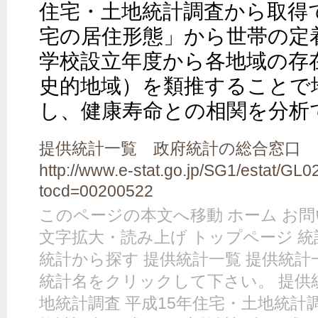
住宅・土地統計調査から取得
宅の居住形態」から世帯の定
学校設立年度から各地域の存
史的地域）を類推することで
し、健康寿命との相関を分析
提供統計一覧 政府統計の総合窓口 GL0
http://www.e-stat.go.jp/SG1/estat/GL
tocd=00200522
このページの本文へ移動 ホーム お問い合
文字拡大・読み上げ トップページ 統
統計から探す 提供統計一覧 提供統計
統計名をクリックして下さい。 提供統
地統計調査 平成15年住宅・土地統計調