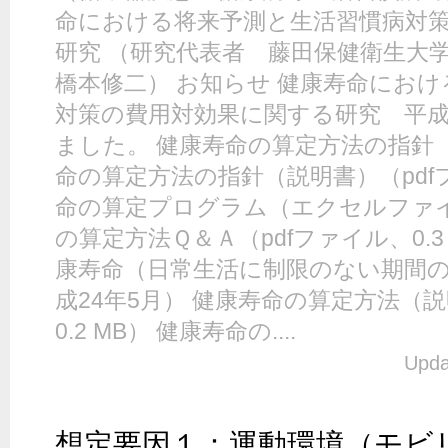
命における将来予測と生活習慣病対
研究 （研究代表者 藤田保健衛生
橋本修二） お知らせ 健康寿命にお
対策の費用対効果に関する研究 平成
ました。 健康寿命の算定方法の指針 （
命の算定方法の指針（説明書）（pdfフ
命の算定プログラム（エクセルファイル
の算定方法Ｑ＆Ａ（pdfファイル、0.3 
康寿命（日常生活に制限のない期間の
成24年5月） 健康寿命の算定方法（説
0.2 MB） 健康寿命の....
Upda
想定要因１：運動環境（モビリ