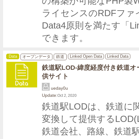
の構築が可能なPHP製
ライセンスのRDFファイ
Data4原則を満たす「Lin
できます。
Data
Linked Open Data
Linked Data
オープンデータ
鉄道
鉄道駅LOD-緯度経度付き鉄道
供サイト
ueday0u
Update:
Oct 2, 2020
鉄道駅LODは、鉄道に関す
変換して提供するLOD(Li
鉄道会社、路線、鉄道駅