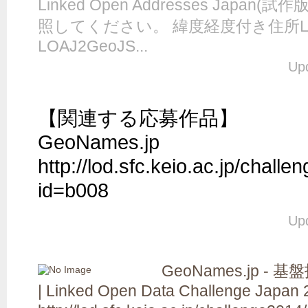
Linked Open Addresses Japa
照してください。 緯度経度付き住所
LOAJ2GeoJS...
Up
【関連する応募作品】

GeoNames.jp

http://lod.sfc.keio.ac.jp/chal
id=b008
Up
GeoNames.jp 
| Linked Open Data Challenge Japan