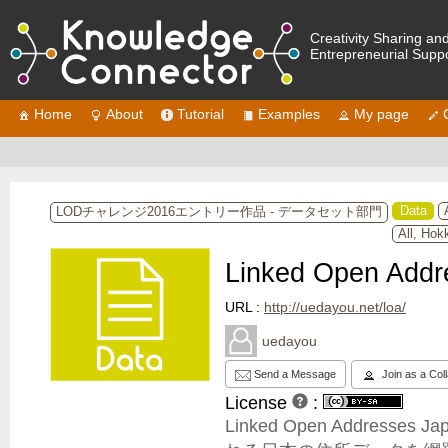
Creativity Sharing an
Entrepreneurial Supp
Home
About
Tutorial
Examples
My page
Data
LODチャレンジ2016エントリー作品 - データセット部門
All, Hok
Linked Open Addr
URL :
http://uedayou.net/loa/
uedayou
Send a Message
Join as a Col
License
:
Linked Open Addres