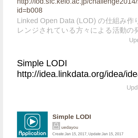
http://lod.sfc.keio.ac.jp/challenge201
id=b008
Linked Open Data (LOD) 
レンジされている方々による活動の
Up
Simple LODI

http://idea.linkdata.org/idea/i
Upd
Simple LODI
uedayou
Create:
Jan 15, 2017
, Update:
Jan 15, 2017