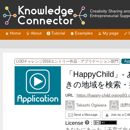
Creativity Sharing an
Entrepreneurial Supp
Home
About
Tutorial
Examples
My page
Ap
LODチャレンジ2016エントリー作品 - アプリケーション部門
「HappyChil
きの地域を検索・
URL :
https://happy-child.ogiogi93.
Takashi Ogiwara
浅野
Send a Message
Join as a Col
License
:
あなたにあった「子育て向