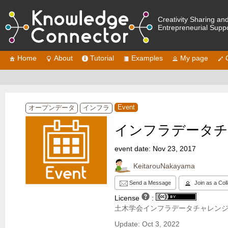
Creativity Sharing an
Entrepreneurial Supp
Home
About
Tutorial
Examples
My page
Event
オープンデータ
インフラ
インフラデータ
event date: Nov 23, 2017
KeitarouNakayama
Send a Message
Join as a Col
License
:
土木学会インフラデータチャレン
Update: Oct 3, 2022