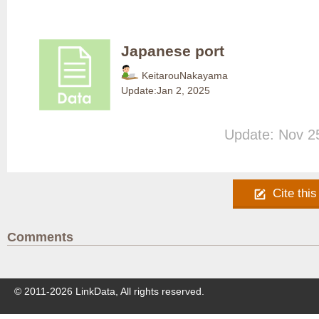
Japanese port
KeitarouNakayama
Update:
Jan 2, 2025
Update: Nov 2
Cite this
Comments
© 2011-
2026
LinkData, All rights reserved.