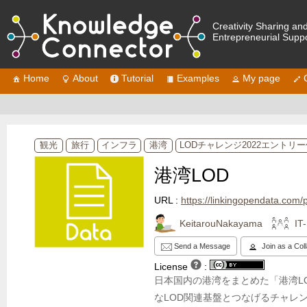
Creativity Sharing an
Entrepreneurial Supp
Home
About
Tutorial
Examples
My page
観光
旅行
インフラ
港湾
LODチャレンジ2022エントリ
港湾LOD
URL :
https://linkingopendata.com/p
KeitarouNakayama
IT
Send a Message
Join as a Col
License
:
日本国内の港湾をまとめた「港湾L
なLOD関連基盤とつなげるチャレ