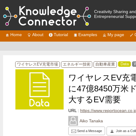
Creativity Sharing an
Entrepreneurial Supp
Home
About
Tutorial
Examples
My page
Data
W
ワイヤレスEV充電市場
エネルギー技術
自動車産業
ワイヤレスEV充電
に47億8450万米
大するEV需要
URL :
https://www.reportocean.co.jp/i
Aiko Tanaka
Send a Message
Join as a Col