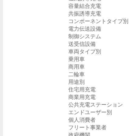
容量結合充電

共振誘導充電

コンポーネントタイプ別

電力伝送設備

制御システム

送受信設備

車両タイプ別

乗用車

商用車

二輪車

用途別

住宅用充電

商業用充電

公共充電ステーション

エンドユーザー別

個人消費者

フリート事業者

政府機関
