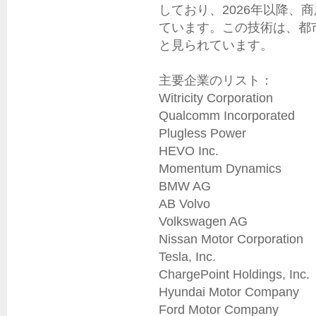
しており、2026年以降、
ています。この技術は、都
と見られています。

主要企業のリスト：

Witricity Corporation

Qualcomm Incorporated

Plugless Power

HEVO Inc.

Momentum Dynamics

BMW AG

AB Volvo

Volkswagen AG

Nissan Motor Corporation

Tesla, Inc.

ChargePoint Holdings, Inc.

Hyundai Motor Company

Ford Motor Company
