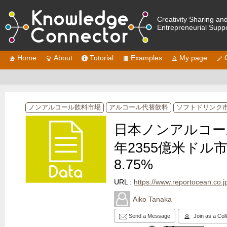
Creativity Sharing an
Entrepreneurial Supp
Home
About
Tutorial
Examples
My page
ノンアルコール飲料市場
アルコール代替飲料
ソフトドリンク
日本ノンアルコー
年2355億米ドル
8.75%
URL :
https://www.reportocean.co.jp/indu
Aiko Tanaka
Send a Message
Join as a Col