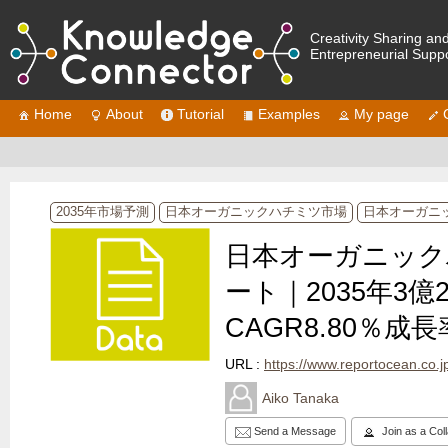
Creativity Sharing an
Entrepreneurial Supp
Home
About
Tutorial
Examples
My page
2035年市場予測
日本オーガニックハチミツ市場
日本オーガニ
日本オーガニック
ート｜2035年3億
CAGR8.80％成長
URL :
https://www.reportocean.co.jp/i
Aiko Tanaka
Send a Message
Join as a Col