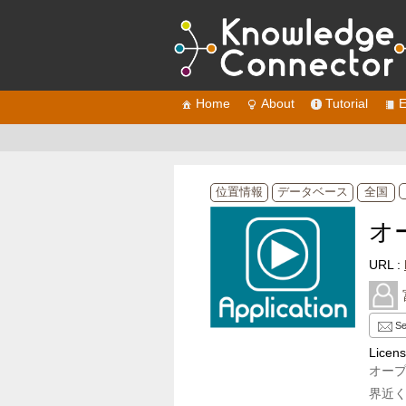
Home
About
Tutorial
E
位置情報
データベース
全国
オ
URL :
Se
Licen
オー
界近