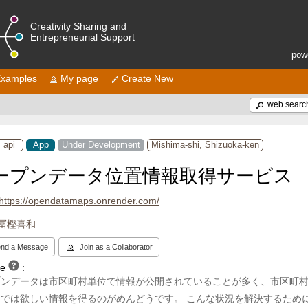
Creativity Sharing and
Entrepreneurial Support
pow
xamples
My page
Create New
web searc
api
App
Under Development
Mishima-shi, Shizuoka-ken
ープンデータ位置情報取得サービス
https://opendatamaps.onrender.com/
冨樫喜和
nd a Message
Join as a Collaborator
se
:
プンデータは市区町村単位で情報が公開されていることが多く、市区町
くでは欲しい情報を得るのがめんどうです。 こんな状況を解決するため