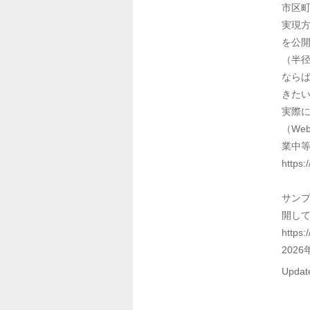
市区町
実現
を公
（半径
なら
きたい
実際に
（We
業中等
https:
サンプ
開して
https:
Update