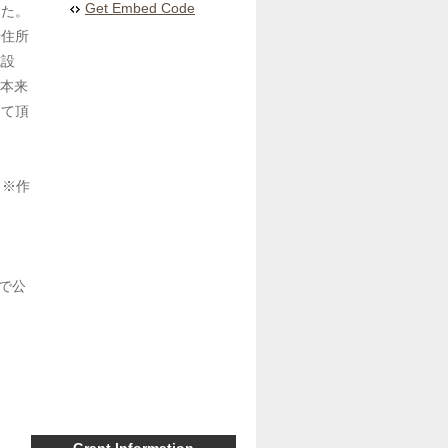
Get Embed Code
た。

や住所
施設
 本来
して頂
。※作
リで公