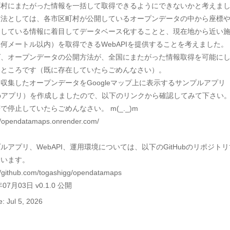
村にまたがった情報を一括して取得できるようにできないかと考えまし
方法としては、各市区町村が公開しているオープンデータの中から座標
開している情報に着目してデータベース化することと、現在地から近い
何メートル以内）を取得できるWebAPIを提供することを考えました。
ば、オープンデータの公開方法が、全国にまたがった情報取得を可能に
ところです（既に存在していたらごめんなさい）。

収集したオープンデータをGoogleマップ上に表示するサンプルアプリ
bアプリ）を作成しましたので、以下のリンクから確認してみて下さい
で停止していたらごめんなさい。 m(_._)m

//opendatamaps.onrender.com/

ルアプリ、WebAPI、運用環境については、以下のGitHubのリポジト
います。

//github.com/togashigg/opendatamaps

: Jul 5, 2026