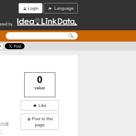
Login
Language
ered by
h
0
value
Like
Post to this
村の境
page
に、