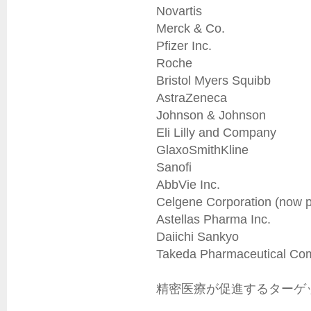
Novartis

Merck & Co.

Pfizer Inc.

Roche

Bristol Myers Squibb

AstraZeneca

Johnson & Johnson

Eli Lilly and Company

GlaxoSmithKline

Sanofi

AbbVie Inc.

Celgene Corporation (now pa
Astellas Pharma Inc.

Daiichi Sankyo

Takeda Pharmaceutical Com
精密医療が促進するターゲッ