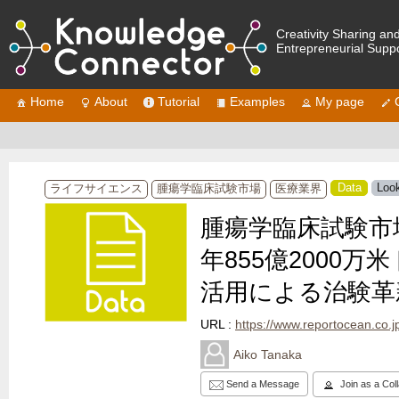
Creativity Sharing an
Entrepreneurial Supp
Home
About
Tutorial
Examples
My page
Data
Look
ライフサイエンス
腫瘍学臨床試験市場
医療業界
腫瘍学臨床試験市場
年855億2000万米
活用による治験革
URL :
https://www.reportocean.co.jp/ind
Aiko Tanaka
Send a Message
Join as a Col