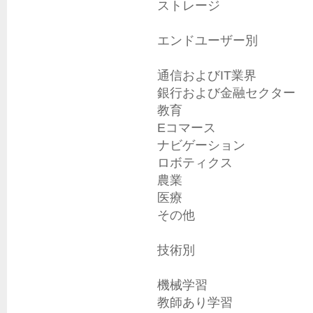
ストレージ

エンドユーザー別

通信およびIT業界

銀行および金融セクター

教育

Eコマース

ナビゲーション

ロボティクス

農業

医療

その他

技術別

機械学習

教師あり学習
