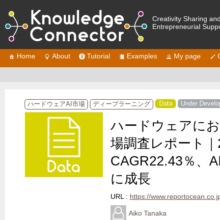
Creativity Sharing an
Entrepreneurial Supp
Home
About
Tutorial
Examples
My page
Data
Under Devel
ハードウェアAI市場
ディープラーニング
ハードウェアにお
場調査レポート｜2
CAGR22.43％
に成長
URL :
https://www.reportocean.co.jp/industr
Aiko Tanaka