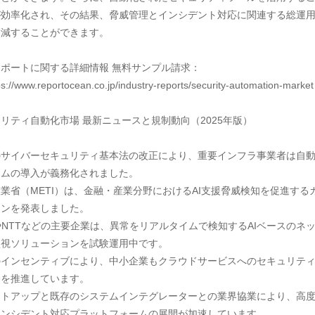
が効率化され、その結果、脅威管理とインシデント対応に関連する総運
減することができます。

ポートに関する詳細情報 無料サンプル請求： 
s://www.reportocean.co.jp/industry-reports/security-automation-market

リティ自動化市場 最新ニュースと規制動向（2025年版）

のサイバーセキュリティ基本法の改正により、重要インフラ事業者は自
ムの導入が義務化されました。

業省（METI）は、金融・産業分野におけるAI支援脅威検知を促進する
ンを発表しました。

やNTTなどの主要企業は、異常をリアルタイムで検知するAIベースのネ
視ソリューションを試験運用中です。

のインセンティブにより、中小企業もクラウドサービスへのセキュリテ
を推進しています。

ートアップと既存のシステムインテグレーターとの業界協業により、高
ンシデント対応プラットフォームの展開が加速しています。
