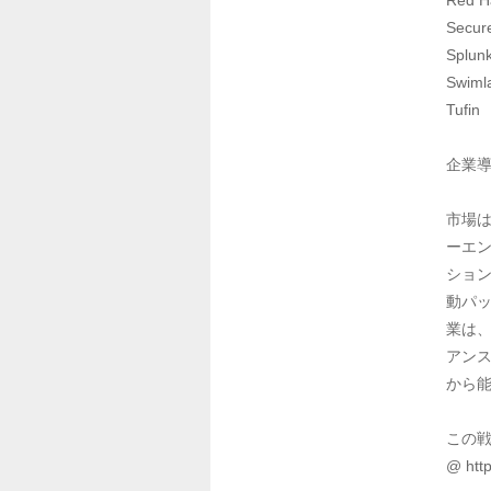
Red Ha
Secure
Splunk 
Swimla
Tufin

企業導
市場
ーエ
ション
動パ
業は
アン
から能
この戦
@ http