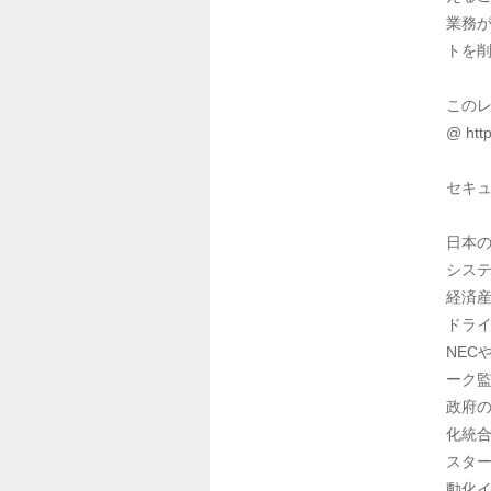
業務
トを削
このレ
@ http
セキュ
日本
システ
経済産
ドライ
NEC
ーク監
政府
化統合
スタ
動化イ