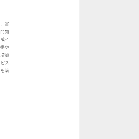
す。富
専門知
脅威イ
提携や
が増加
ービス
係を築