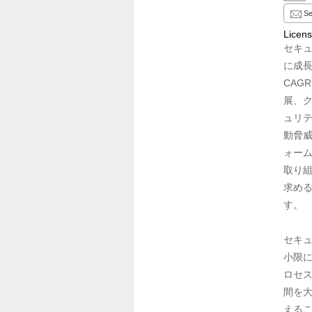
Se
Licen
セキュ
に成長
CAG
展、
ュリ
動脅威
ォー
取り
求め
す。

セキ
小限
ロセ
間を
える