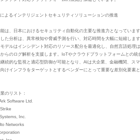
合によるインテリジェントセキュリティソリューションの推進

能は、日本におけるセキュリティ自動化の主要な推進力となっています
用した分析は、異常検知や脅威予測を行い、対応時間を大幅に短縮しま
習モデルはインシデント対応のリソース配分を最適化し、自然言語処理
からのログ解析を支援します。IoTやクラウドプラットフォームとの統
継続的な監視と適応型防御が可能となり、AIは大企業、金融機関、ス
ィ向けインフラをターゲットとするベンダーにとって重要な差別化要素


業のリスト：

rk Software Ltd.

trike

Systems, Inc.

lto Networks

rporation
