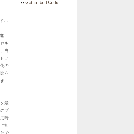
Get Embed Code
米ドル
の進
たセキ
は、自
ットフ
強化の
展開を
いま
入を最
らのプ
対応時
限に抑
ことで