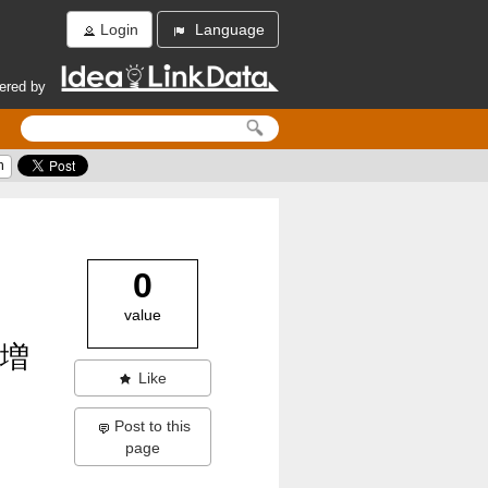
Login
Language
ered by
h
｜
0
value
が増
Like
Post to this
page