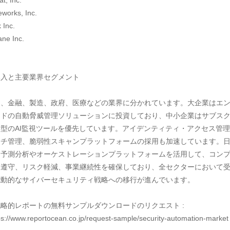
t, Inc.

works, Inc.

Inc.

ne Inc.

入と主要業界セグメント

は、金融、製造、政府、医療などの業界に分かれています。大企業はエ
ンドの自動脅威管理ソリューションに投資しており、中小企業はサブス
型のAI監視ツールを優先しています。アイデンティティ・アクセス管
ッチ管理、脆弱性スキャンプラットフォームの採用も加速しています。
、予測分析やオーケストレーションプラットフォームを活用して、コン
ス遵守、リスク軽減、事業継続性を確保しており、全セクターにおいて
動的なサイバーセキュリティ戦略への移行が進んでいます。

略的レポートの無料サンプルダウンロードのリクエスト : 
s://www.reportocean.co.jp/request-sample/security-automation-market
