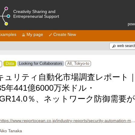
Creativity Sharing and
Entrepreneurial Support
pow
xamples
My page
Create New
web searc
Data
Looking for Collaborators
All, Tokyo-to
ト
キュリティ自動化市場調査レポート
35年441億6000万米ドル・
AGR14.0％、ネットワーク防御需要
https://www.reportocean.co.jp/industry-reports/security-automation-market
Aiko Tanaka