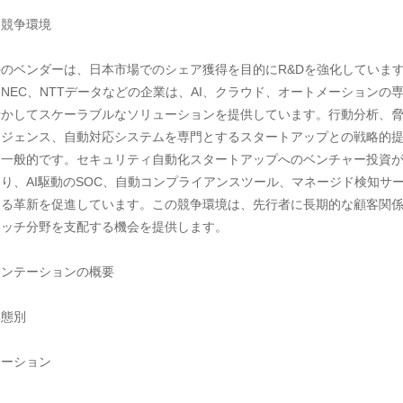
競争環境

のベンダーは、日本市場でのシェア獲得を目的にR&Dを強化していま
NEC、NTTデータなどの企業は、AI、クラウド、オートメーションの
活かしてスケーラブルなソリューションを提供しています。行動分析、
リジェンス、自動対応システムを専門とするスタートアップとの戦略的
も一般的です。セキュリティ自動化スタートアップへのベンチャー投資
り、AI駆動のSOC、自動コンプライアンスツール、マネージド検知サ
ける革新を促進しています。この競争環境は、先行者に長期的な顧客関
ッチ分野を支配する機会を提供します。

ンテーションの概要

態別

ーション
