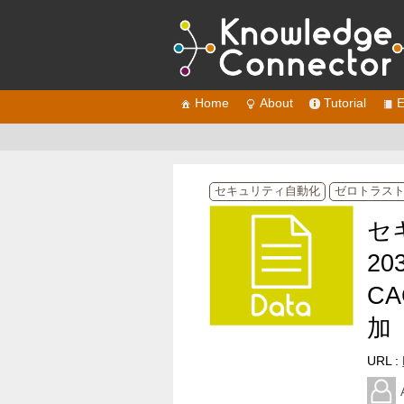
Home
About
Tutorial
E
セキュリティ自動化
ゼロトラス
セ
20
C
加
URL :