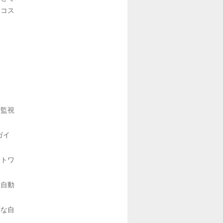
用コス
動監視
ガイ
ットワ
ィ自動
度な自