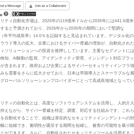
nd a Message
Join as a Collaborator
se
:
リティ自動化市場は、2025年の119億米ドルから2035年には441.6億
すると予測されており、2026年から2035年の期間において堅調な
R（年平均成長率）14.0％を記録すると見込まれています。デジタル化
クラウド導入の拡大、企業におけるサイバー脅威の増加が、自動化され
ティソリューションへの投資を後押ししています。主要なセグメントに
検知、AI駆動の監視、アイデンティティ管理、インシデント対応プラ
ムが含まれます。政府および企業によるサイバーセキュリティインフラ
組みも需要をさらに拡大させており、日本は早期導入とスケーラブルな
るグローバルソリューションプロバイダーにとって高成長地域となって
ュリティの自動化とは、高度なソフトウェアシステムを活用し、人的介
に抑えながら、サイバー脅威を特定、調査、対応する仕組みです。これ
スを自動化することで、組織は潜在的なセキュリティインシデントへの
大幅に短縮でき、脆弱性が露呈する期間を短縮し、被害の可能性を最小
ことができます。さらに、自動化されたセキュリティツールを活用する