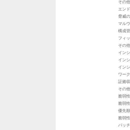
その他
エンド
脅威の
マルウ
構成管
フィッ
その他
インシ
インシ
インシ
ワーク
証拠収
その他
脆弱性
脆弱性
優先順
脆弱性
パッチ