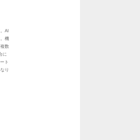
。AI
す。機
は複数
合に
マート
となり