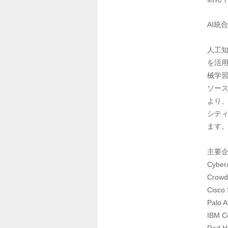
AI統
人工知
を活
械学
ソース
より、
シテ
ます。
主要企
CyberA
CrowdS
Cisco 
Palo A
IBM Co