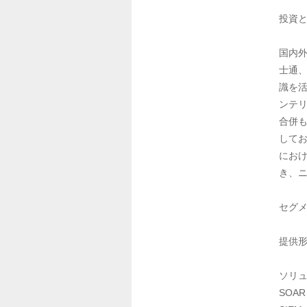
投資と
国内外
士通、
識を
ンテ
合併
してお
にお
き、ニ
セグメ
提供形
ソリュ
SOAR
