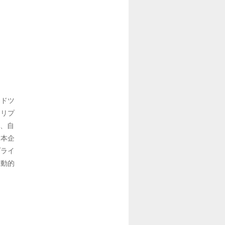
ンドツ
クリプ
理、自
日本企
プライ
受動的