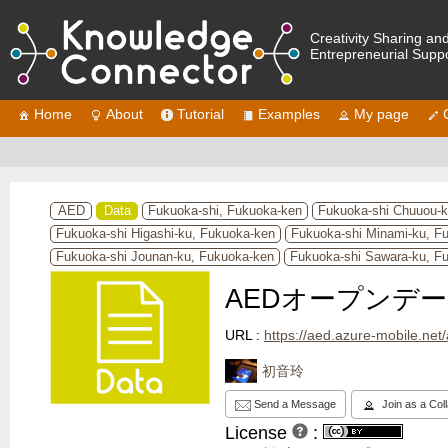
Creativity Sharing an
Entrepreneurial Supp
Home
About
Tutorial
Examples
My page
AED
Data
Fukuoka-shi, Fukuoka-ken
Fukuoka-shi Chuuou-k
Fukuoka-shi Higashi-ku, Fukuoka-ken
Fukuoka-shi Minami-ku, F
Fukuoka-shi Jounan-ku, Fukuoka-ken
Fukuoka-shi Sawara-ku, F
AEDオープンデー
URL :
https://aed.azure-mobile.ne
初音玲
Send a Message
Join as a Col
License
: