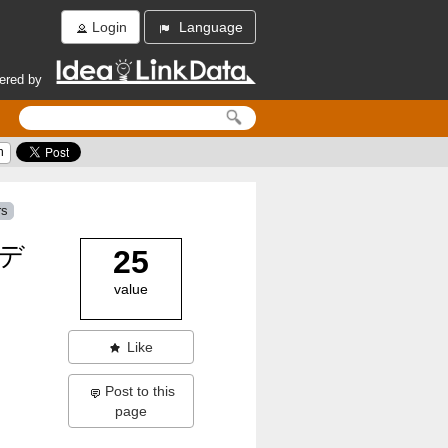
Login
Language
ered by
h
rs
イデ
25
value
Like
Post to this
page