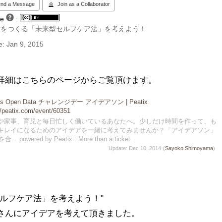
nd a Message
Join as a Collaborator
se
:
女をつくる「未来型セルフケア法」を考えよう！
: Jan 9, 2015
詳細はこちらのページからご覧頂けます。
y’s Open Data チャレンジデー アイデアソン | Peatix
//peatix.com/event/60351
や家事、育児と毎日忙しく働いているあなたへ。少しだけ時間を作って、も
キレイになるためのアイデアを一緒に考えてみませんか？「アイデアソン」
red by Peatix : More than a ticket.
Update: Dec 10, 2014
(
Sayoko Shimoyama
)
ルフケア法」を考えよう！"

さんにアイデアを考えて頂きました。
