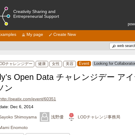
Creativity Sharing and
Entrepreneurial Support
pow
xamples
My page
Create New
web searc
Event
Looking for Collaborato
LODチャレンジデー
健康
女性
美容
dy’s Open Data チャレンジデー ア
ソン
http://peatix.com/event/60351
date: Dec 6, 2014
Sayoko Shimoyama
浅野優
LODチャレンジ事務局
Mami Enomoto