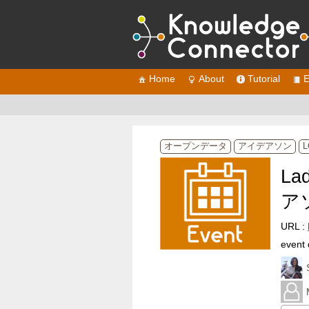
Home
About
Tutorial
E
オープンデータ
アイデアソン
La
ア
URL :
event 