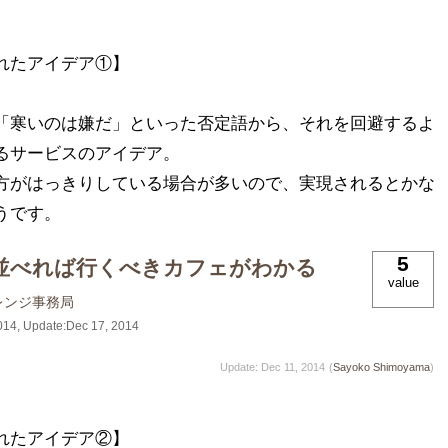
たアイデア①】

「寒いのは嫌だ」といった否定語から、それを回避するよ
るサービスのアイデア。

方がはっきりしている場合が多いので、実現されるとかな
うです。
5
並べれば行くべきカフェがわかる
value
レンジ事務局
014
, Update:
Dec 17, 2014
Update: Dec 11, 2014
(
Sayoko Shimoyama
)
たアイデア②】
