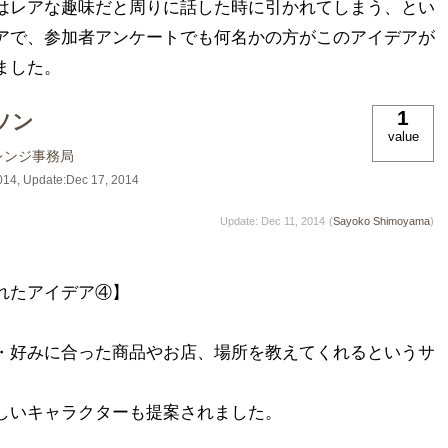
はレアな趣味だと周りに話した時に引かれてしまう、とい
アで、参加者アンケートでも何名かの方がこのアイデアが
ました。
1
ソン
value
レンジ事務局
014
, Update:
Dec 17, 2014
Update: Dec 11, 2014
(
Sayoko Shimoyama
)
たアイデア④】

・好みに合った商品やお店、場所を教えてくれるというサ
しいキャラクターも提案されました。