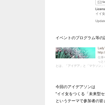
Se
Licen
イイ
Update
イベントのプログラム等の
Lad
http:
仕事
っと
とは、「アイデア」と「マラソン」を合... powe
今回のアイデアソンは

"イイ女をつくる「未来型セ
というテーマで参加者の皆