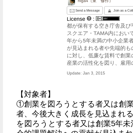
higa4（東 修作）
Send a Message
Join as a Col
License
:
都が保有する空き庁舎及び
スクエア・TAMA内におい
年から5年未満の中小企業
が見込まれる者や先端的も
に対し、低廉な賃料で創業
産業の活性化を図り、雇用
Update: Jan 3, 2015
【対象者】

①創業を図ろうとする者又は創業
者、今後大きく成長を見込まれ
を図ろうとする者又は創業5年未