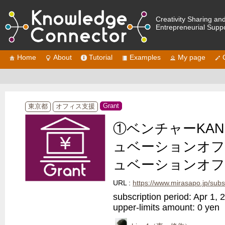
Creativity Sharing an
Entrepreneurial Supp
Home
About
Tutorial
Examples
My page
Grant
東京都
オフィス支援
①ベンチャーKA
ュベーションオフィ
ュベーションオフ
URL :
https://www.mirasapo.jp/subsidy/subs
subscription period: Apr 1,
upper-limits amount: 0
yen