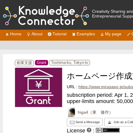
Creativity Sharing an
Entrepreneurial Supp
Home
About
Tutorial
Examples
My page
Grant
Toshima-ku, Tokyo-to
創業支援
ホームページ作成
URL :
https://www.mirasapo.jp/subsidy/subs
subscription period: Apr 1,
upper-limits amount: 50,00
higa4（東 修作）
Send a Message
Join as a Col
License
: