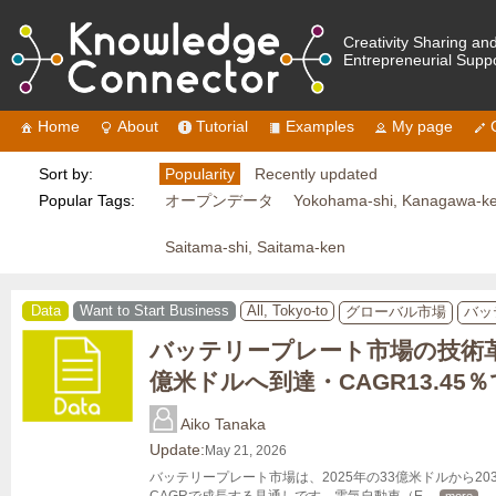
Creativity Sharing an
Entrepreneurial Supp
Home
About
Tutorial
Examples
My page
Sort by:
Popularity
Recently updated
Popular Tags:
オープンデータ
Yokohama-shi, Kanagawa-k
Saitama-shi, Saitama-ken
Data
Want to Start Business
All, Tokyo-to
グローバル市場
バッ
バッテリープレート市場の技術革新
億米ドルへ到達・CAGR13.45
Aiko Tanaka
Update:
May 21, 2026
バッテリープレート市場は、2025年の33億米ドルから203