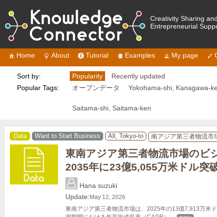
Creativity Sharing an
Entrepreneurial Supp
Home
About
Tutorial
Examples
My page
Sort by:
Popularity
Recently updated
Popular Tags:
オープンデータ
Yokohama-shi, Kanagawa-k
Saitama-shi, Saitama-ken
Data
Want to Start Business
All, Tokyo-to
南アジア第三者物流市
東南アジア第三者物流市場のビ
2035年に23億5,055万米ドル突破
Hana suzuki
Update:
May 12, 2026
東南アジア第三者物流市場は、2025年の13億7,913万米ド