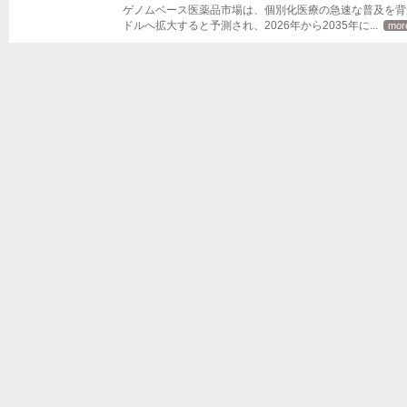
ゲノムベース医薬品市場は、個別化医療の急速な普及を背景に
ドルへ拡大すると予測され、2026年から2035年に
... 
mor