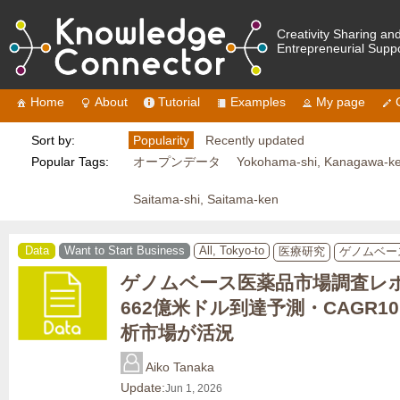
Creativity Sharing an
Entrepreneurial Supp
Home
About
Tutorial
Examples
My page
Sort by:
Popularity
Recently updated
Popular Tags:
オープンデータ
Yokohama-shi, Kanagawa-k
Saitama-shi, Saitama-ken
Data
Want to Start Business
All, Tokyo-to
医療研究
ゲノムベー
ゲノムベース医薬品市場調査レポ
662億米ドル到達予測・CAGR1
析市場が活況
Aiko Tanaka
Update:
Jun 1, 2026