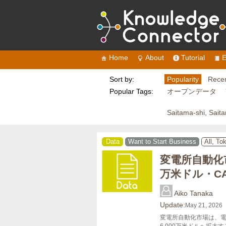
Home
About
Tutorial
E
Sort by:
Popularity
Recen
Popular Tags:
オープンデータ
Saitama-shi, Sait
Data
Want to Start Business
All, To
変電所自動化市
万米ドル・CA
Aiko Tanaka
Update:
May 21, 2026
変電所自動化市場は、電力