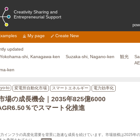
Creativity Sharing and
Entrepreneurial Support
pow
xamples
My page
Create New
tly updated
Yokohama-shi, Kanagawa-ken
Suzaka-shi, Nagano-ken
観光
Sa
A
ama-ken
kyo-to
変電所自動化市場
スマートエネルギー
電力効率化
場の成長機会｜2035年825億6000
GR6.50％でスマート化推進
インフラの高度化需要を背景に急速な成長を続けています。市場規模は2025年の439億