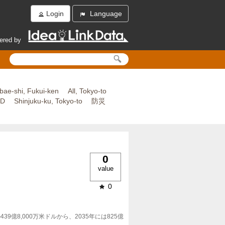
Login
Language
ered by
bae-shi, Fukui-ken
All, Tokyo-to
ED
Shinjuku-ku, Tokyo-to
防災
0
value
0
8,000万米ドルから、2035年には825億