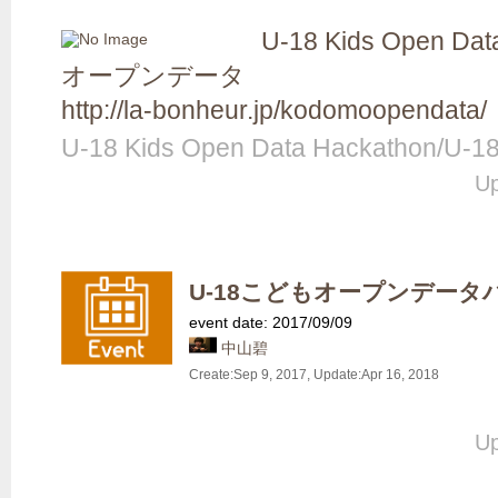
U-18 Kids Open D
オープンデータ
http://la-bonheur.jp/kodomoopendata/
U-18 Kids Open Data Hackath
Up
U-18こどもオープンデータ
event date: 2017/09/09
中山碧
Create:
Sep 9, 2017
, Update:
Apr 16, 2018
Up