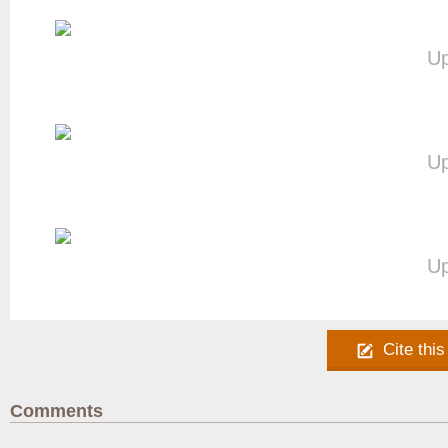
Up
Up
Up
Cite this
Comments