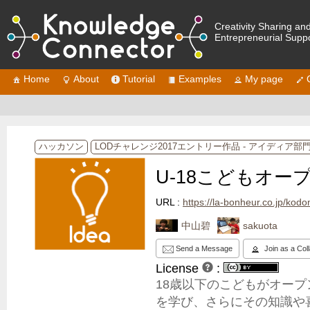
Creativity Sharing an
Entrepreneurial Supp
Home
About
Tutorial
Examples
My page
ハッカソン
LODチャレンジ2017エントリー作品 - アイディア部
U-18こどもオー
URL :
https://la-bonheur.co.jp/ko
中山碧
sakuota
Send a Message
Join as a Col
License
:
18歳以下のこどもがオー
を学び、さらにその知識や