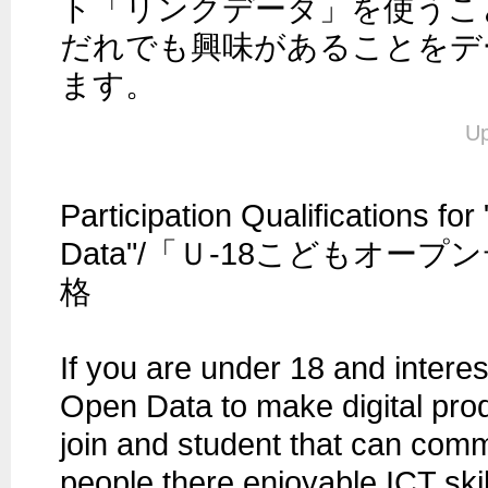
ト「リンクデータ」を使うこと
だれでも興味があることをデ
ます。
Up
Participation Qualifications fo
Data"/「Ｕ-18こどもオー
格

If you are under 18 and interes
Open Data to make digital pro
join and student that can comm
people there enjoyable ICT skil