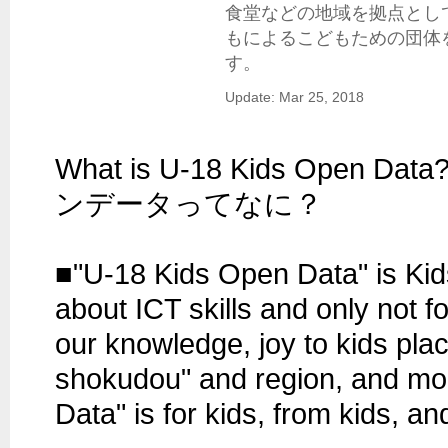
食堂などの地域を拠点とし
もによるこどもための団体
す。
Update: Mar 25, 2018
What is U-18 Kids Open 
ンデータってなに？

■"U-18 Kids Open Data" is Kids
about ICT skills and only not fo
our knowledge, joy to kids plac
shokudou" and region, and mor
Data" is for kids, from kids, and