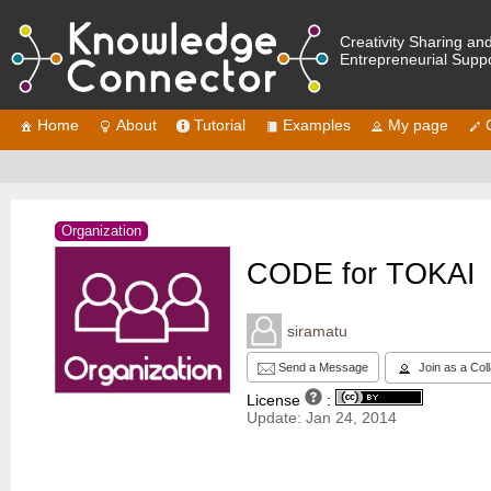
Creativity Sharing an
Entrepreneurial Supp
Home
About
Tutorial
Examples
My page
Organization
CODE for TOKAI
siramatu
Send a Message
Join as a Col
License
:
Update: Jan 24, 2014