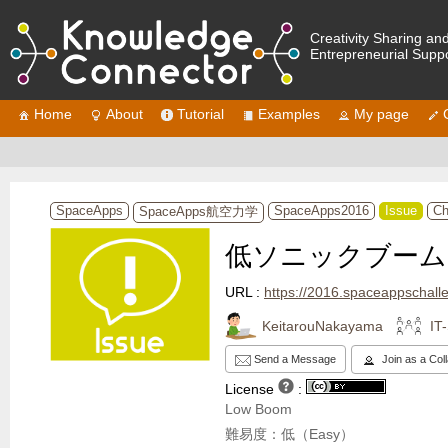
Creativity Sharing an
Entrepreneurial Supp
Home
About
Tutorial
Examples
My page
SpaceApps
SpaceApps2016
Issue
Ch
SpaceApps航空力学
低ソニックブーム
URL :
https://2016.spaceappschall
KeitarouNakayama
IT
Send a Message
Join as a Col
License
:
Low Boom

難易度：低（Easy）
