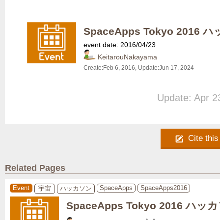
SpaceApps Tokyo 2016
event date: 2016/04/23
KeitarouNakayama
Create:
Feb 6, 2016
, Update:
Jun 17, 2024
Update: Apr 2
Cite this
Related Pages
Event
SpaceApps
SpaceApps2016
宇宙
ハッカソン
SpaceApps Tokyo 2016 ハッ