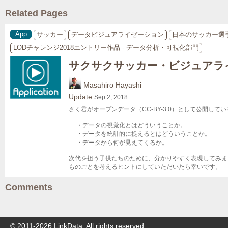
Related Pages
App
サッカー
データビジュアライゼーション
日本のサッカー選
LODチャレンジ2018エントリー作品 - データ分析・可視化部門
サクサクサッカー・ビジュアラ
Masahiro Hayashi
Update:
Sep 2, 2018
さく君がオープンデータ（CC-BY-3.0）として公開し
　 ・データの視覚化とはどういうことか。

　 ・データを統計的に捉えるとはどういうことか。

　 ・データから何が見えてくるか。

次代を担う子供たちのために、分かりやすく表現してみま
ものごとを考えるヒントにしていただいたら幸いです。
Comments
© 2011-
2026
LinkData, All rights reserved.