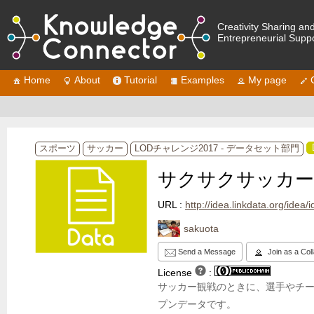
Creativity Sharing an
Entrepreneurial Supp
Home
About
Tutorial
Examples
My page
スポーツ
サッカー
LODチャレンジ2017 - データセット部門
サクサクサッカー
URL :
http://idea.linkdata.org/idea
sakuota
Send a Message
Join as a Col
License
:
サッカー観戦のときに、選手やチ
プンデータです。