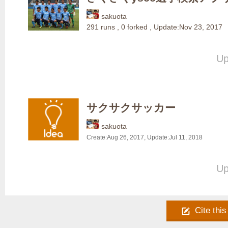
sakuota
291
runs
,
0
forked
,
Update:
Nov 23, 2017
Up
サクサクサッカー
sakuota
Create:
Aug 26, 2017
, Update:
Jul 11, 2018
Up
Cite this