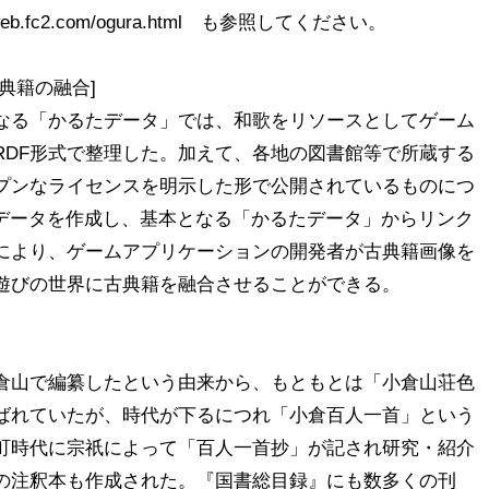
d.web.fc2.com/ogura.html　も参照してください。

籍の融合]

となる「かるたデータ」では、和歌をリソースとしてゲーム
RDF形式で整理した。加えて、各地の図書館等で所蔵する
プンなライセンスを明示した形で公開されているものにつ
のデータを作成し、基本となる「かるたデータ」からリンク
により、ゲームアプリケーションの開発者が古典籍画像を
遊びの世界に古典籍を融合させることができる。

倉山で編纂したという由来から、もともとは「小倉山荘色
ばれていたが、時代が下るにつれ「小倉百人一首」という
町時代に宗祇によって「百人一首抄」が記され研究・紹介
の注釈本も作成された。『国書総目録』にも数多くの刊