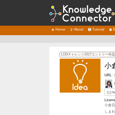
Home
About
Tutorial
E
LODチャレンジ2017エントリー作品
小
URL :
Se
Licen
小倉
しま