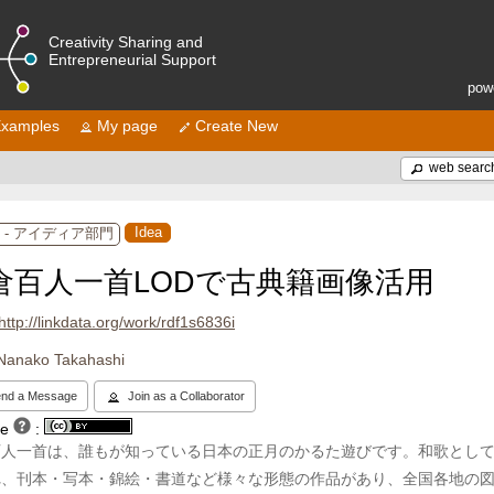
Creativity Sharing and
Entrepreneurial Support
pow
xamples
My page
Create New
web searc
Idea
 - アイディア部門
倉百人一首LODで古典籍画像活用
http://linkdata.org/work/rdf1s6836i
Nanako Takahashi
nd a Message
Join as a Collaborator
se
:
百人一首は、誰もが知っている日本の正月のかるた遊びです。和歌とし
れ、刊本・写本・錦絵・書道など様々な形態の作品があり、全国各地の