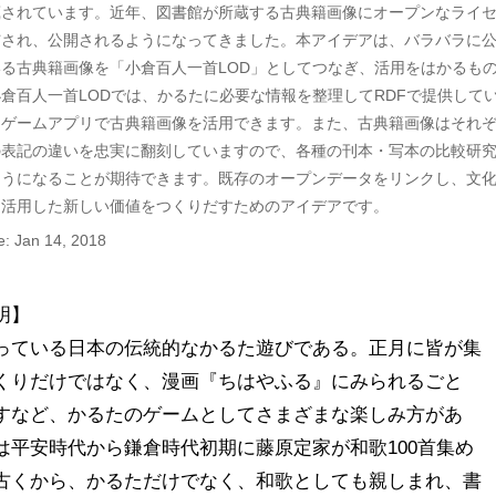
蔵されています。近年、図書館が所蔵する古典籍画像にオープンなライ
与され、公開されるようになってきました。本アイデアは、バラバラに
る古典籍画像を「小倉百人一首LOD」としてつなぎ、活用をはかるも
倉百人一首LODでは、かるたに必要な情報を整理してRDFで提供して
、ゲームアプリで古典籍画像を活用できます。また、古典籍画像はそれ
の表記の違いを忠実に翻刻していますので、各種の刊本・写本の比較研
ようになることが期待できます。既存のオープンデータをリンクし、文
を活用した新しい価値をつくりだすためのアイデアです。
e: Jan 14, 2018
】

っている日本の伝統的なかるた遊びである。正月に皆が集
くりだけではなく、漫画『ちはやふる』にみられるごと
すなど、かるたのゲームとしてさまざまな楽しみ方があ
は平安時代から鎌倉時代初期に藤原定家が和歌100首集め
古くから、かるただけでなく、和歌としても親しまれ、書