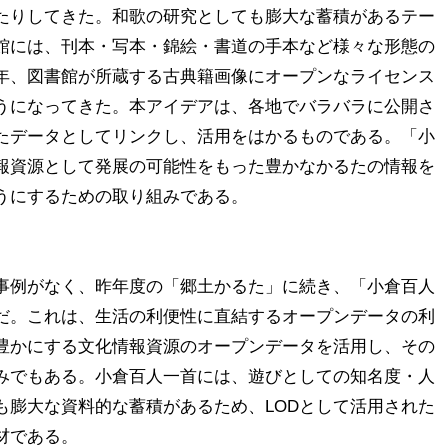
たりしてきた。和歌の研究としても膨大な蓄積があるテー
館には、刊本・写本・錦絵・書道の手本など様々な形態の
年、図書館が所蔵する古典籍画像にオープンなライセンス
うになってきた。本アイデアは、各地でバラバラに公開さ
たデータとしてリンクし、活用をはかるものである。「小
情報資源として発展の可能性をもった豊かなかるたの情報を
うにするための取り組みである。

も事例がなく、昨年度の「郷土かるた」に続き、「小倉百人
んだ。これは、生活の利便性に直結するオープンデータの利
豊かにする文化情報資源のオープンデータを活用し、その
みでもある。小倉百人一首には、遊びとしての知名度・人
も膨大な資料的な蓄積があるため、LODとして活用された
である。
