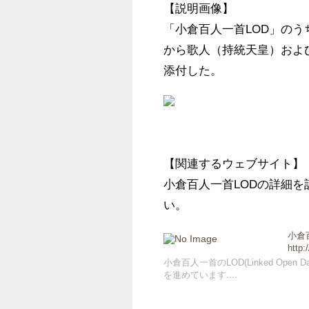
【説明画像】

「小倉百人一首LOD」の
から歌人（持統天皇）およ
添付した。
【関連するウェブサイト】

小倉百人一首LODの詳細
い。
小倉
http:
小倉百人一首のLOD(Linked Op
を進めています....