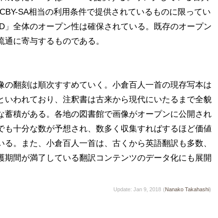
CCBY-SA相当の利用条件で提供されているものに限ってい
OD」全体のオープン性は確保されている。既存のオープン
流通に寄与するものである。

像の翻刻は順次すすめていく。小倉百人一首の現存写本は
といわれており、注釈書は古来から現代にいたるまで全貌
な蓄積がある。各地の図書館で画像がオープンに公開され
でも十分な数が予想され、数多く収集すればするほど価値
いる。また、小倉百人一首は、古くから英語翻訳も多数、
護期間が満了している翻訳コンテンツのデータ化にも展開
Update: Jan 9, 2018
(
Nanako Takahashi
)