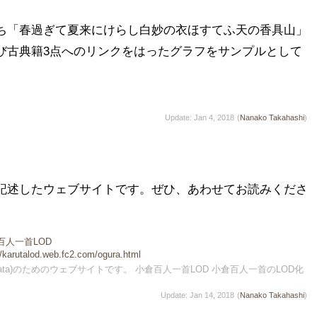
うち「春過ぎて夏来にけらし白妙の衣ほすてふ天の香具山」
び古典籍3点へのリンクをはったグラフをサンプルとして
Update: Jan 4, 2018
(
Nanako Takahashi
)
を記述したウェブサイトです。ぜひ、あわせてお読みくださ
百人一首LOD
//karutalod.web.fc2.com/ogura.html
en Data)のためのウェブサイトです。 小倉百人一首LOD 小倉百人一首のLOD化
Update: Jan 14, 2018
(
Nanako Takahashi
)