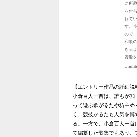
に所
を付
れてい
す。小
ので
和歌
きる
資源
Updat
【エントリー作品の詳細説明
小倉百人一首は、誰もが知
って遊ぶ歌がるたや坊主め
く、競技かるたも人気を博
る。一方で、小倉百人一首
て編纂した歌集でもあり、