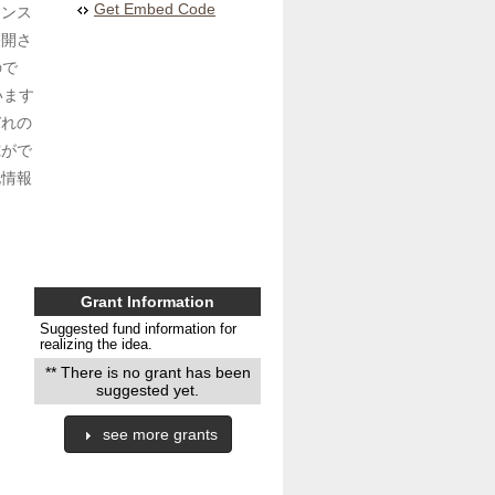
Get Embed Code
センス
公開さ
ので
います
ぞれの
究がで
化情報
Grant Information
Suggested fund information for
realizing the idea.
** There is no grant has been
suggested yet.
see more grants