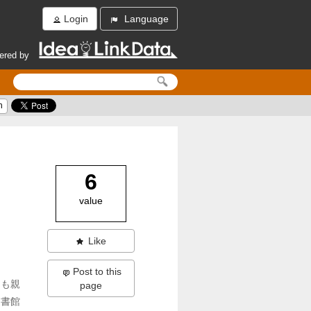
Login
Language
ered by
h
6
value
Like
Post to this
ても親
page
図書館