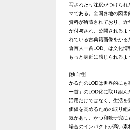
写されたり注釈がつけられ
マである。全国各地の図書
資料が所蔵されており、近
が付与され、公開されるよ
れている古典籍画像をかる
倉百人一首LOD」は文化
もっと身近に感じられるよ
[独自性]

かるたのLODは世界的に
一首」のLOD化に取り組
活用だけではなく、生活を
価値を高めるための取り組
気があり、かつ和歌研究に
場合のインパクトが高い素材