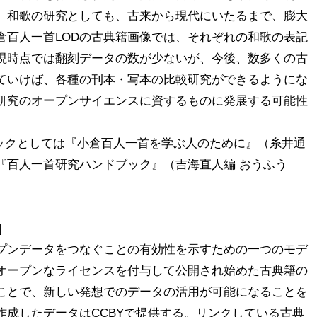
。和歌の研究としても、古来から現代にいたるまで、膨大
倉百人一首LODの古典籍画像では、それぞれの和歌の表記
現時点では翻刻データの数が少ないが、今後、数多くの古
ていけば、各種の刊本・写本の比較研究ができるようにな
研究のオープンサイエンスに資するものに発展する可能性
ックとしては『小倉百人一首を学ぶ人のために』（糸井通
0), 『百人一首研究ハンドブック』（吉海直人編 おうふう 


プンデータをつなぐことの有効性を示すための一つのモデ
オープンなライセンスを付与して公開され始めた古典籍の
ことで、新しい発想でのデータの活用が可能になることを
作成したデータはCCBYで提供する。リンクしている古典