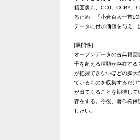
籍画像も、CC0、CCBY、
るため、「小倉百人一首L
データに付加価値を与え、
[展開性]

オープンデータの古典籍画
千を超える種類が存在する
が把握できないほどの膨大
ているものを収集するだけ
が出てくることを期待して
存在する。今後、著作権保