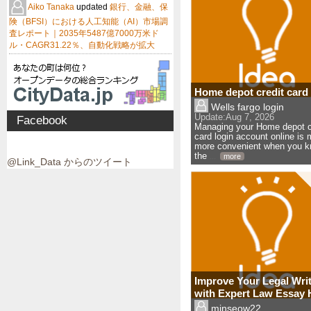
Aiko Tanaka
updated
銀行、金融、保
険（BFSI）における人工知能（AI）市場調
査レポート｜2035年5487億7000万米ド
ル・CAGR31.22％、自動化戦略が拡大
Home depot credit card 
Wells fargo login
Update:
Aug 7, 2026
Facebook
Managing your Home depot c
card login account online is
more convenient when you 
the
... 
more
@Link_Data からのツイート
Improve Your Legal Wri
with Expert Law Essay 
minseow22