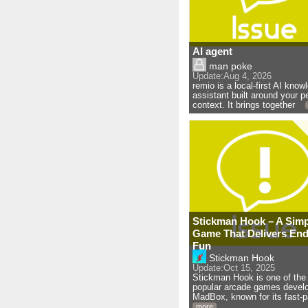
AI agent
man poke
Update:
Aug 4, 2026
remio is a local-first AI know
assistant built around your p
context. It brings together
... 
Stickman Hook – A Simp
Game That Delivers End
Fun
Stickman Hook
Update:
Oct 15, 2025
Stickman Hook is one of the
popular arcade games devel
MadBox, known for its fast-
more