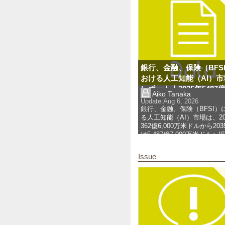
されています。世
... 
more
銀行、金融、保険（BFS
おける人工知能（AI）市
レポート｜2035年5487億
Aiko Tanaka
万米ドル・CAGR31.22
Update:
Aug 6, 2026
動化戦略が拡大
銀行、金融、保険（BFSI）
る人工知能（AI）市場は、20
362億6,000万米ドルから20
は5,487億7,000万米ドルへ
2026年から2035年までの予
に年平
... 
more
Issue