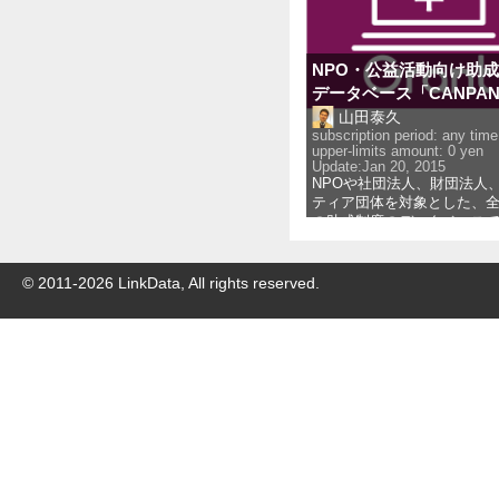
NPO・公益活動向け助
データベース「CANPA
山田泰久
subscription period: any time
upper-limits amount: 0
yen
Update:
Jan 20, 2015
NPOや社団法人、財団法人
ティア団体を対象とした、
の助成制度のデータベース
週に1回、新たに発表された
度を掲載しています。 また
に募集された助成制度を検
© 2011-
2026
LinkData, All rights reserved.
すこと
... 
more