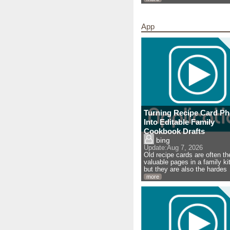
App
Turning Recipe Card Ph
Into Editable Family
Cookbook Drafts
bing
Update:
Aug 7, 2026
Old recipe cards are often t
valuable pages in a family ki
but they are also the hardes
more