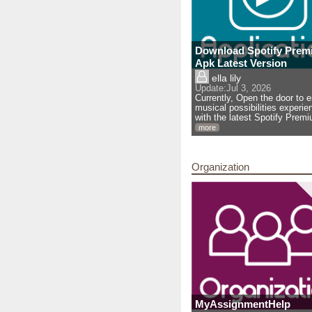
Download Spotify Prem
Apk Latest Version
ella lily
Update:
Jul 3, 2026
Currently, Open the door to 
musical possibilities experie
with the latest Spotify Prem
more
Organization
MyAssignmentHelp