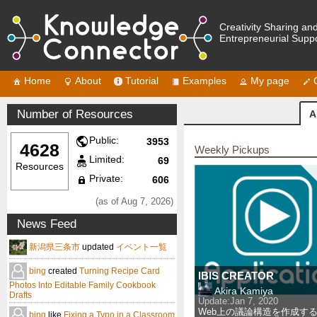
Creativity Sharing an
Entrepreneurial Supp
Home
About
Tutorial
Examples
My page
Number of Resources
A
Public:
3953
4628
Weekly Pickups
Limited:
69
Resources
Private:
606
(as of Aug 7, 2026)
News Feed
新潟県三条市
updated
イベント一覧
bing
created
Turning Recipe Card
IBIS CREATOR
Photos Into Editable Family Cookbook
Akira Kamiya
Drafts
Update:
Jan 7, 2020
Web上の議論構造を作成す
bing
like
Fixing a Typo in a Classroom