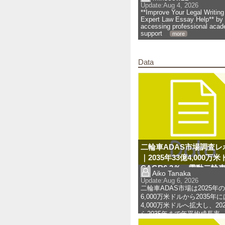
Update:
Aug 4, 2026
**Improve Your Legal Writing
Expert Law Essay Help** by
accessing professional aca
support
... 
more
Data
二輪車ADAS市場調査レ
｜2035年33億4,000万
CAGR6.3％、電動二輪
Aiko Tanaka
ADAS需要が拡大
Update:
Aug 6, 2026
二輪車ADAS市場は2025年の
6,000万米ドルから2035年に
4,000万米ドルへ拡大し、20
ら2035年まで年平均成長率
（CAGR）6.3％で成長する