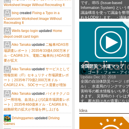
です。IBIS (Issue-based
Worksheet Image Without Recreating It
Information System) と
議論構造を使って議論を整
bing
created
Fixing a Typo in a
れをLOD化します。 ・議論
Classroom Worksheet Image Without
すく
... 
Recreating It
more
Wells fargo login
updated
Home
depot credit card login
Aiko Tanaka
updated
二輪車ADAS市
場調査レポート｜2035年33億4,000万米ド
ル・CAGR6.3％、電動二輪車向けADAS需
要が拡大
全国防災・水道マップ
Aiko Tanaka
updated
サービスとして
コード・フォー・アイ
情報技術（IT）セキュリティ市場調査レポ
Update:
Dec 10, 2018
ート｜2035年770億2,000万米ドル・
全国の自治体防災ページ（
CAGR12.4％、SOCサービス需要が増加
ル）、水道局のリンクマップ
害時等の断水情報をいち早
Aiko Tanaka
updated
バイオテクノロ
きます。 災害時のトイレは
ジー用培地、血清および試薬市場調査レポ
す。断水時は水が貴重にな
ート｜2035年460億米ドル・CAGR6.8％、
携帯トイレの備えを忘れず
細胞研究の拡大が市場を押し上げる
Idea
時に備え
... 
more
Drivinggames
updated
Driving
Games