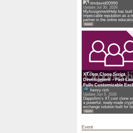
timdavid00990
Update:
Jul 30, 2026
MyAssignmentHelp has built
impeccable reputation as a re
partner in the online educatio
more
XT.com Clone Script
Development – Fast Lau
Fully Customizable Ex
Platform
henry rich
Update:
Jun 5, 2026
Dappsfirm’s XT.com clone scr
a powerful, ready-made cryp
exchange solution built for f
more
Event