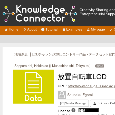
Creativity Sharing an
Entrepreneurial Supp
Home
About
Tutorial
Examples
My page
地域課題
LODチャレンジ2015エントリー作品 - データセット部
...
Sapporo-shi, Hokkaido
Musashino-shi, Tokyo-to
more
放置自転車LOD
URL :
http://www.ohsuga.is.uec.ac.j
Shusaku Egami
Send a Message
Join as a Col
License
: