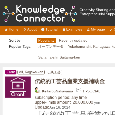
Creativity Sharing an
Entrepreneurial Supp
Home
About
Tutorial
Examples
My page
Sort by:
Popularity
Recently updated
Popular Tags:
オープンデータ
Yokohama-shi, Kanagawa-k
Saitama-shi, Saitama-ken
Grant
All, Kagawa-ken
伝統工芸
伝統的工芸品産業支援補助金
KeitarouNakayama
IT-SOCIAL
subscription period: any time
upper-limits amount: 20,000,000
yen
Update:
Jun 16, 2024
「伝統的工芸品産業の