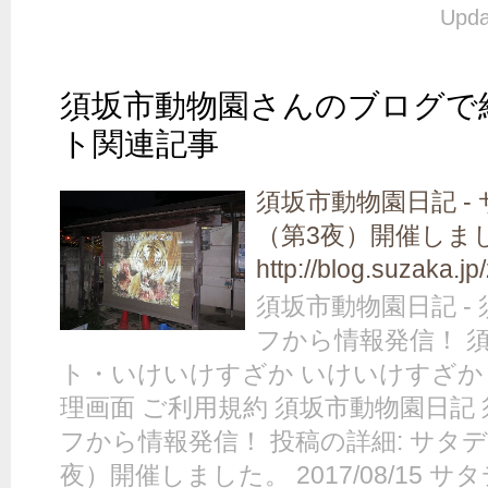
Upda
須坂市動物園さんのブログで
ト関連記事
須坂市動物園日記 -
（第3夜）開催しま
http://blog.suzaka.j
須坂市動物園日記 -
フから情報発信！ 
ト・いけいけすざか いけいけすざか 
理画面 ご利用規約 須坂市動物園日記
フから情報発信！ 投稿の詳細: サタ
夜）開催しました。 2017/08/15