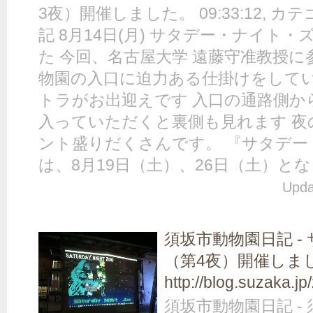
3夜）開催しました。 09:33:12, 
記 8月14日(月) サタデー・ナイト
た 今回、名古屋大学 遠藤守准教授
物園の入口に迫力ある仕掛けをしてい
トラがお出迎えです 入口の通路側か
入っていただくと裏側も見れます 夜
ント盛りだくさんです。 『サタデー
は、8月19日（土）、26日（土）となりま
Upda
須坂市動物園日記 -
（第4夜）開催しま
http://blog.suzaka.j
須坂市動物園日記 -