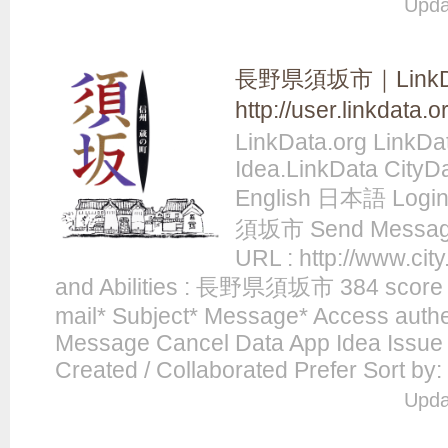
Upda
長野県須坂市｜LinkD
http://user.linkdata.
LinkData.org LinkDa
Idea.LinkData CityD
English 日本語 Login
須坂市 Send Messag
URL : http://www.city
and Abilities : 長野県須坂市 384 score 
mail* Subject* Message* Access authe
Message Cancel Data App Idea Issue
Created / Collaborated Prefer Sort by: 
Upda