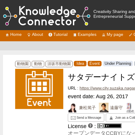
Creativity Sharing an
Entrepreneurial Supp
Home
About
Tutorial
Examples
My page
Idea
Event
Under Planning
動物園
動物
須坂市動物園
サタデーナイトズー 20
URL :
https://www.city.suzaka.nagano.jp/
event date: Aug 26, 2017
兼松篤子
遠藤守
Send a Message
Join as a Col
License
:
オープンデータCCBYに