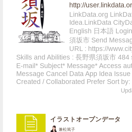
http://user.linkdata.
LinkData.org LinkDa
Idea.LinkData CityD
English 日本語 Login
須坂市 Send Messag
URL : https://www.ci
Skills and Abilities : 長野県須坂市 484
E-mail* Subject* Message* Access aut
Message Cancel Data App Idea Issue
Created / Collaborated Prefer Sort by: 
Upda
イラストオープンデータ
兼松篤子