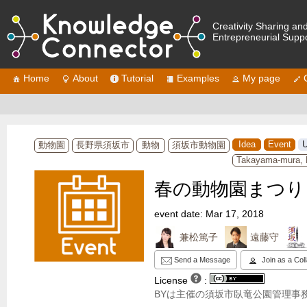
Creativity Sharing an
Entrepreneurial Supp
Home
About
Tutorial
Examples
My page
Idea
Event
U
動物園
長野県須坂市
動物
須坂市動物園
Takayama-mura, 
春の動物園まつり 201
event date: Mar 17, 2018
兼松篤子
遠藤守
Send a Message
Join as a Col
License
:
BYは主催の須坂市臥竜公園管理事