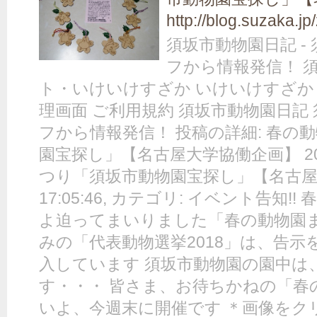
http://blog.suzaka.j
須坂市動物園日記 -
フから情報発信！ 
ト・いけいけすざか いけいけすざか 
理画面 ご利用規約 須坂市動物園日記
フから情報発信！ 投稿の詳細: 春の
園宝探し」【名古屋大学協働企画】 201
つり「須坂市動物園宝探し」【名古
17:05:46, カテゴリ: イベント告知
よ迫ってまいりました「春の動物園ま
みの「代表動物選挙2018」は、告
入しています 須坂市動物園の園中は
す・・・ 皆さま、お待ちかねの「春
いよ、今週末に開催です ＊画像をクリ