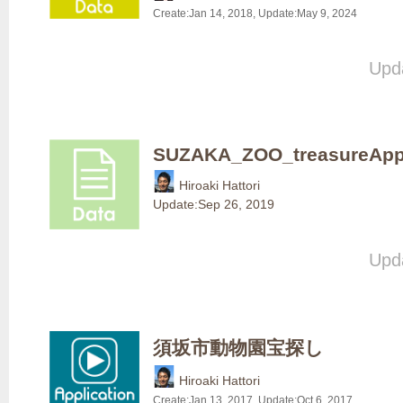
Create:
Jan 14, 2018
, Update:
May 9, 2024
Upda
SUZAKA_ZOO_treasureAp
Hiroaki Hattori
Update:
Sep 26, 2019
Upda
須坂市動物園宝探し
Hiroaki Hattori
Create:
Jan 13, 2017
, Update:
Oct 6, 2017