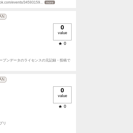
com/events/34593159
... 
more
NAN
0
value
0
ープンデータのライセンスの元記録・投稿で
NAN
0
value
0
リ
