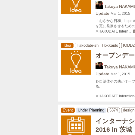
Takuya NAKAM
Update:
Mar 1, 2015
「おさかな日和」https://itun
を更に発展させるための
※HAKODATE Intern
... 
Idea
Hakodate-shi, Hokkaido
IODD2
オープンデー
Takuya NAKAM
Update:
Mar 1, 2015
各自治体その他がオー
る。

※HAKODATE Interntion
Event
Under Planning
5374
design
インターナシ
2016 in 茨城