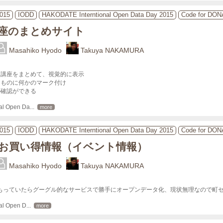
015
IODD
HAKODATE Interntional Open Data Day 2015
Code for DO
座のまとめサイト
Masahiko Hyodo
Takuya NAKAMURA
講座をまとめて、視覚的に表示 

ものに何かのマーク付け 

確認ができる

al Open Da
... 
more
015
IODD
HAKODATE Interntional Open Data Day 2015
Code for DO
お買い得情報（イベント情報）
Masahiko Hyodo
Takuya NAKAMURA
もっていたらグーグル的なサービスで勝手にオープンデータ化、現状無理なので町セ
al Open D
... 
more