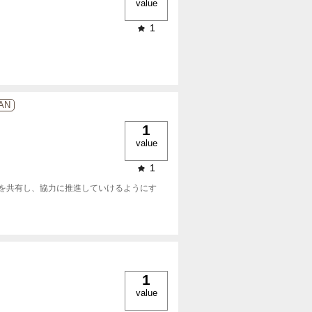
value
1
NAN
1
value
1
を共有し、協力に推進していけるようにす
1
value