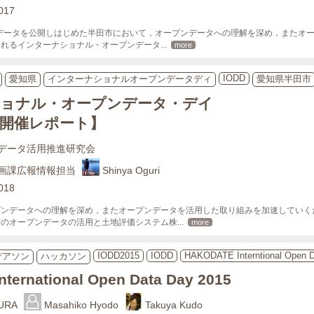
2017
ンデータを公開しはじめた半田市において，オープンデータへの理解を深め，またオ
されるインターナショナル・オープンデータ
... 
more
IODD
愛知県
インターナショナルオープンデータディ
愛知県半田市
ョナル・オープンデータ・デイ
田【開催レポート】
データ活用推進研究会
画課広報情報担当
Shinya Oguri
2018
プンデータへの理解を深め，またオープンデータを活用した取り組みを加速していく
市のオープンデータの活用と土地評価システム株
... 
more
IODD2015
IODD
HAKODATE Interntional Open D
デアソン
ハッカソン
ternational Open Data Day 2015
URA
Masahiko Hyodo
Takuya Kudo