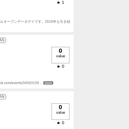
1
ルオープンデータデイです。2016年も引き続
NAN
0
value
0
com/events/34593159
... 
more
NAN
0
value
0