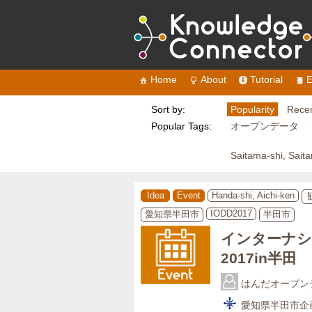
Home
About
Tutorial
E
Sort by:
Popularity
Recen
Popular Tags:
オープンデータ
Saitama-shi, Sait
Idea
Event
Handa-shi, Aichi-ken
IODD2017
愛知県半田市
半田市
インターナシ
2017in半田
はんだオープン
愛知県半田市企