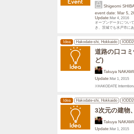
Shigeomi SHIB
event date: Mar 5, 
Update:
Mar 4, 2016
オープンデータについて
き、茨城でも水戸市に
Idea
Hakodate-shi, Hokkaido
IODD2
道路の口コミ
ど)
Takuya NAKAM
Update:
Mar 1, 2015
※HAKODATE Internti
Idea
Hakodate-shi, Hokkaido
IODD2
3次元の建物
Takuya NAKAM
Update:
Mar 1, 2015