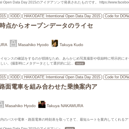
onal Open Data Day 2015のアイデアソンで発表されたものです。 https://www.facebook.
015
IODD
HAKODATE Interntional Open Data Day 2015
Code for DO
時点からオープンデータのライセ
URA
Masahiko Hyodo
Takuya Kudo
ライセンスの確認をするのが煩雑なため、あらかじめ写真撮影や収録時に明示的にオ
しい。(撮影時にメタデータとして選択的に記
... 
more
015
IODD
HAKODATE Interntional Open Data Day 2015
Code for DO
路面電車を組み合わせた乗換案内ア
Masahiko Hyodo
Takuya NAKAMURA
内のバスや電車・路面電車の時刻表を取ってきて、最短ルートを案内してくれるアプ
onal Open Data Day 2015のアイデアソン
... 
more