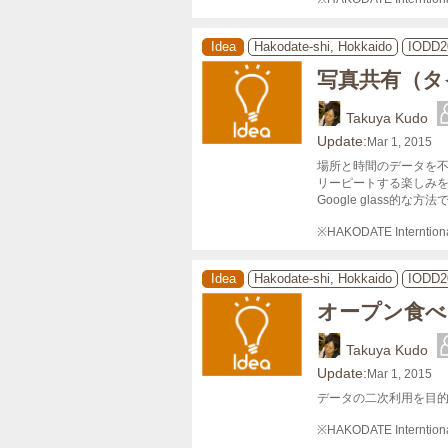
Idea
Hakodate-shi, Hokkaido
IODD2
写真共有（タ
Takuya Kudo
Update:
Mar 1, 2015
場所と時間のデータを不
リーピートする楽しみを
Google glass的な方法
※HAKODATE Interntiona
Idea
Hakodate-shi, Hokkaido
IODD2
オープン食べ
Takuya Kudo
Update:
Mar 1, 2015
データの二次利用を目的
※HAKODATE Internt