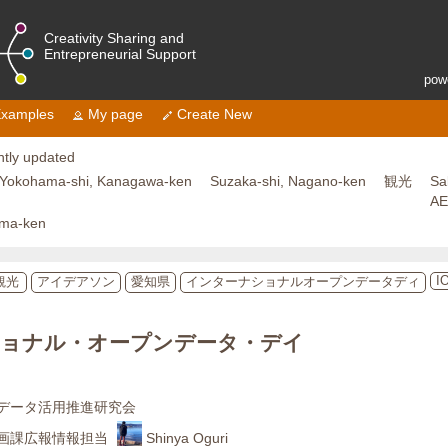
Creativity Sharing and
Entrepreneurial Support
pow
xamples
My page
Create New
tly updated
Yokohama-shi, Kanagawa-ken
Suzaka-shi, Nagano-ken
観光
Sa
A
ama-ken
I
観光
アイデアソン
愛知県
インターナショナルオープンデータディ
ョナル・オープンデータ・デイ
データ活用推進研究会
画課広報情報担当
Shinya Oguri